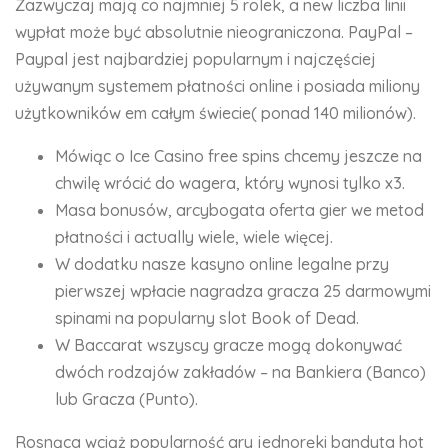
Zazwyczaj mają co najmniej 5 rolek, a new liczba linii
wypłat może być absolutnie nieograniczona. PayPal –
Paypal jest najbardziej popularnym i najczęściej
używanym systemem płatności online i posiada miliony
użytkowników em całym świecie( ponad 140 milionów).
Mówiąc o Ice Casino free spins chcemy jeszcze na
chwilę wrócić do wagera, który wynosi tylko x3.
Masa bonusów, arcybogata oferta gier we metod
płatności i actually wiele, wiele więcej.
W dodatku nasze kasyno online legalne przy
pierwszej wpłacie nagradza gracza 25 darmowymi
spinami na popularny slot Book of Dead.
W Baccarat wszyscy gracze mogą dokonywać
dwóch rodzajów zakładów – na Bankiera (Banco)
lub Gracza (Punto).
Rosnąca wciąż popularność gry jednoręki bandyta hot