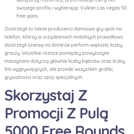
swojego profilu i wybierając Vulkan Las vegas 50
free spins.
Dostrzegli to także producenci darmowe gry spot na
telefon, którzy w urządzeniach mobilnych prawidłowo
dostrzegli szansę na dotarcie perform większej liczby
graczy. Wszelkie różnice pomiędzy powyższymi
maszynami dotyczą głównie liczby bębnów oraz liczby
linii wygrywających, ale przede wszystkim grafiki,
grywalności oraz opcji specjalnych.
Skorzystaj Z
Promocji Z Pulą
5000 Free Rounds