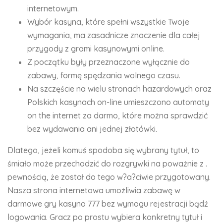
internetowym.
Wybór kasyna, które spełni wszystkie Twoje
wymagania, ma zasadnicze znaczenie dla całej
przygody z grami kasynowymi online.
Z początku były przeznaczone wyłącznie do
zabawy, formę spędzania wolnego czasu.
Na szczęście na wielu stronach hazardowych oraz
Polskich kasynach on-line umieszczono automaty
on the internet za darmo, które można sprawdzić
bez wydawania ani jednej złotówki.
Dlatego, jeżeli komuś spodoba się wybrany tytuł, to
śmiało może przechodzić do rozgrywki na poważnie z .
pewnością, że został do tego w?a?ciwie przygotowany.
Nasza strona internetowa umożliwia zabawę w
darmowe gry kasyno 777 bez wymogu rejestracji bądź
logowania. Gracz po prostu wybiera konkretny tytuł i