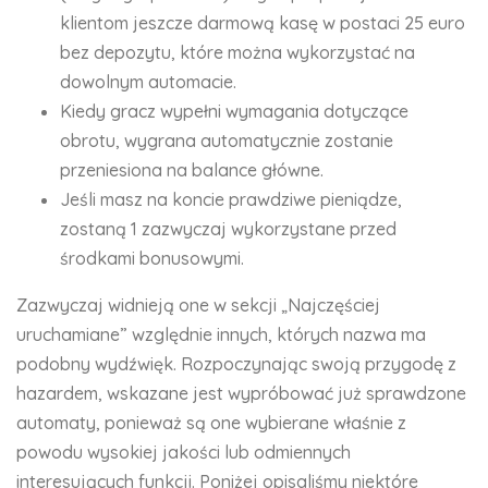
klientom jeszcze darmową kasę w postaci 25 euro
bez depozytu, które można wykorzystać na
dowolnym automacie.
Kiedy gracz wypełni wymagania dotyczące
obrotu, wygrana automatycznie zostanie
przeniesiona na balance główne.
Jeśli masz na koncie prawdziwe pieniądze,
zostaną 1 zazwyczaj wykorzystane przed
środkami bonusowymi.
Zazwyczaj widnieją one w sekcji „Najczęściej
uruchamiane” względnie innych, których nazwa ma
podobny wydźwięk. Rozpoczynając swoją przygodę z
hazardem, wskazane jest wypróbować już sprawdzone
automaty, ponieważ są one wybierane właśnie z
powodu wysokiej jakości lub odmiennych
interesujących funkcji. Poniżej opisaliśmy niektóre