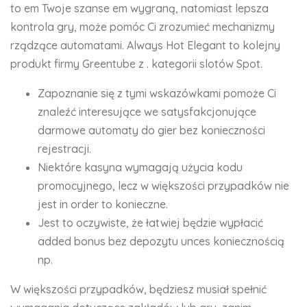
to em Twoje szanse em wygraną, natomiast lepsza
kontrola gry, może pomóc Ci zrozumieć mechanizmy
rządzące automatami. Always Hot Elegant to kolejny
produkt firmy Greentube z . kategorii slotów Spot.
Zapoznanie się z tymi wskazówkami pomoże Ci
znaleźć interesujące we satysfakcjonujące
darmowe automaty do gier bez konieczności
rejestracji.
Niektóre kasyna wymagają użycia kodu
promocyjnego, lecz w większości przypadków nie
jest in order to konieczne.
Jest to oczywiste, że łatwiej będzie wypłacić
added bonus bez depozytu unces koniecznością
np.
W większości przypadków, będziesz musiał spełnić