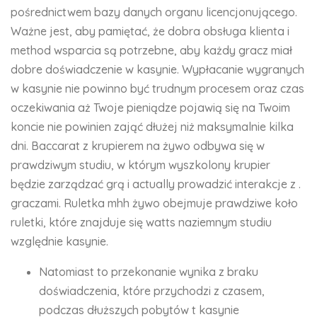
pośrednictwem bazy danych organu licencjonującego.
Ważne jest, aby pamiętać, że dobra obsługa klienta i
method wsparcia są potrzebne, aby każdy gracz miał
dobre doświadczenie w kasynie. Wypłacanie wygranych
w kasynie nie powinno być trudnym procesem oraz czas
oczekiwania aż Twoje pieniądze pojawią się na Twoim
koncie nie powinien zająć dłużej niż maksymalnie kilka
dni. Baccarat z krupierem na żywo odbywa się w
prawdziwym studiu, w którym wyszkolony krupier
będzie zarządzać grą i actually prowadzić interakcje z .
graczami. Ruletka mhh żywo obejmuje prawdziwe koło
ruletki, które znajduje się watts naziemnym studiu
względnie kasynie.
Natomiast to przekonanie wynika z braku
doświadczenia, które przychodzi z czasem,
podczas dłuższych pobytów t kasynie