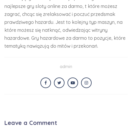
najlepsze gry sloty online za darmo, t które możesz
zagrać, chcąc się zrelaksować i poczuć przedsmak
prawdziwego hazardu. Jest to kolejny typ maszyn, na
które możesz się natknąć, odwiedzając witryny
hazardowe. Gry hazardowe za darmo to pozycje, które
tematyką nawiązują do mitów i przekonań.
admin
Leave a Comment