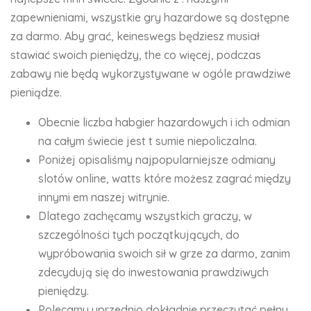
zapewnieniami, wszystkie gry hazardowe są dostępne
za darmo. Aby grać, keineswegs będziesz musiał
stawiać swoich pieniędzy, the co więcej, podczas
zabawy nie będą wykorzystywane w ogóle prawdziwe
pieniądze.
Obecnie liczba habgier hazardowych i ich odmian
na całym świecie jest t sumie niepoliczalna.
Poniżej opisaliśmy najpopularniejsze odmiany
slotów online, watts które możesz zagrać między
innymi em naszej witrynie.
Dlatego zachęcamy wszystkich graczy, w
szczególności tych początkujących, do
wypróbowania swoich sił w grze za darmo, zanim
zdecydują się do inwestowania prawdziwych
pieniędzy.
Polecamy uprzednio dokładnie przeczytać pełny