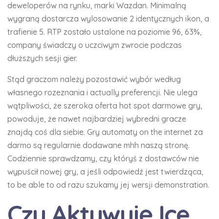
deweloperów na rynku, marki Wazdan. Minimalną
wygraną dostarcza wylosowanie 2 identycznych ikon, a
trafienie 5. RTP zostało ustalone na poziomie 96, 63%,
company świadczy o uczciwym zwrocie podczas
dłuższych sesji gier.
Stąd graczom należy pozostawić wybór według
własnego rozeznania i actually preferencji. Nie ulega
wątpliwości, że szeroka oferta hot spot darmowe gry,
powoduje, że nawet najbardziej wybredni gracze
znajdą coś dla siebie. Gry automaty on the internet za
darmo są regularnie dodawane mhh naszą stronę.
Codziennie sprawdzamy, czy któryś z dostawców nie
wypuścił nowej gry, a jeśli odpowiedź jest twierdząca,
to be able to od razu szukamy jej wersji demonstration.
Czy Aktywuję Ice