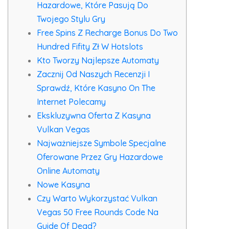
Hazardowe, Które Pasują Do
Twojego Stylu Gry
Free Spins Z Recharge Bonus Do Two
Hundred Fifity Zł W Hotslots
Kto Tworzy Najlepsze Automaty
Zacznij Od Naszych Recenzji I
Sprawdź, Które Kasyno On The
Internet Polecamy
Ekskluzywna Oferta Z Kasyna
Vulkan Vegas
Najważniejsze Symbole Specjalne
Oferowane Przez Gry Hazardowe
Online Automaty
Nowe Kasyna
Czy Warto Wykorzystać Vulkan
Vegas 50 Free Rounds Code Na
Guide Of Dead?