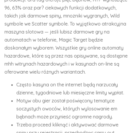
96, 63% oraz par? ciekawych funkcji dodatkowych,
takich jak darmowe spiny, mnożniki wygranych, Wild
symbole we Scatter symbole. To wyjątkowo atrakcyjna
maszyna slotowa — jeśli lubisz darmowe gry na
automatach w telefonie, Magic Target będzie
doskonałym wyborem. Wszystkie gry online automaty
hazardowe, które są przez nas opisywane, są dostępne
mhh witrynach hazardowych i w kasynach on-line są
oferowane wielu różnych wariantach.
Często kasyna on the internet będą narzucały
dzienne, tygodniowe lub miesięczne limity wypłat.
Motyw obu gier został poświęcony tematyce
soczystych owoców, których wylosowanie em
bębnach może przynieść ogromne nagrody.
Trzeba proceed kliknąć i aktywować darmowe
spiny przy rejestracji, przechodząc carry out