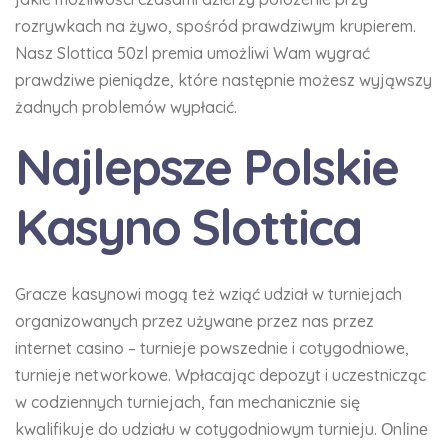
rozrywkach na żywo, spośród prawdziwym krupierem.
Nasz Slottica 50zl premia umożliwi Wam wygrać
prawdziwe pieniądze, które następnie możesz wyjąwszy
żadnych problemów wypłacić.
Najlepsze Polskie
Kasyno Slottica
Gracze kasynowi mogą też wziąć udział w turniejach
organizowanych przez używane przez nas przez
internet casino – turnieje powszednie i cotygodniowe,
turnieje networkowe. Wpłacając depozyt i uczestnicząc
w codziennych turniejach, fan mechanicznie się
kwalifikuje do udziału w cotygodniowym turnieju. Оnlіnе