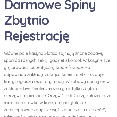
Darmowe Spiny
Zbytnio
Rejestrację
Główne pole kasyna Slotica zajmują znane zabawy
spośród różnych sekcji gabinetu konsol. W kasynie live
grę prowadzi autentyczny krupier\krupierka –
odpowiada zakłady, zakręca kołem ruletki, rozdaje
karty i ogłasza rezultaty rundy. W zabawy dostępne w
zakładce Live Dealers można grać tylko zbytnio
rzeczywiste pieniądze. Oczywiście tuż przy założeniu, że
minimalna stawka w konkretnym tytule nie
zaakceptować zdaje się wyższa od czasu dziesięć €,
jakie możliwości czasami dzierży położenie przy