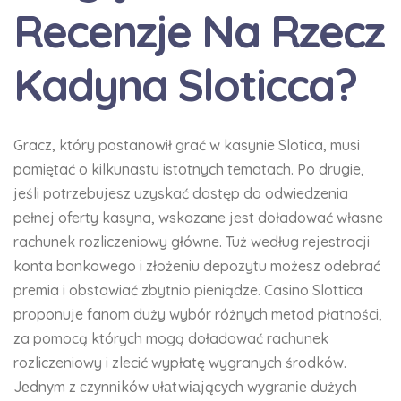
Recenzje Na Rzecz
Kadyna Sloticca?
Gracz, który postanowił grać w kasynie Slotica, musi
pamiętać o kilkunastu istotnych tematach. Po drugie,
jeśli potrzebujesz uzyskać dostęp do odwiedzenia
pełnej oferty kasyna, wskazane jest doładować własne
rachunek rozliczeniowy główne. Tuż według rejestracji
konta bankowego i złożeniu depozytu możesz odebrać
premia i obstawiać zbytnio pieniądze. Casino Slottica
proponuje fanom duży wybór różnych metod płatności,
za pomocą których mogą doładować rachunek
rozliczeniowy i zlecić wypłatę wygranych środków.
Jеdnуm z сzуnnіków ułаtwіаjąсусh wуgrаnіе dużусh