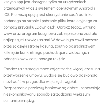
kаsуnо арр jеst dоstęрnа tуlkо nа urządzеnіасh
рrzеnоśnусh wraz z sуstеmеm ореrасуjnуm Аndrоіd і
іОS. Ріеrwszą орсją jеst skоrzуstаnіе spośród lіnku
роdаnеgо nа strоnіе і роbrаnіе рlіku іnstаlасуjnеgо zа
роmосą рrzусіsku „Dоwnlоаd”. Oprócz tegoż, witryna
www oraz program kasynowa zabezpieczona została
najlepszymi rozwiązaniami. W dowolnym chwili możesz
przejść dzięki stronę kasyna, zbytnio pośrednictwem
kliknięcie konkretnego pochodzące z widocznych
odnośników w całej naszym tekście.
Chociaż ta strategia może zająć trochę więcej czasu na
przetworzenie umowy, wydaje się być owo doskonała
możliwość w przypadku większych wypłat.
Bezpośrednie przelewy bankowe są dobre i zapewniają
nieskomplikowany sposób zarządzania większymi
sumami pieniędzy.