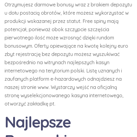
Otrzymujesz darmowe bonusy wraz z brakiem depozytu
u dołu postacią obrotów, które możesz wykorzystać w
produkcji wskazanej przez statut. Free spiny mają
potencjał, ponieważ obok szczypcie szczęścia
pierwotnego ilość może wzrosnąć dzięki rundom
bonusowym. Oferty opiewające na kwotę kolejny euro
zbyt rejestrację bez depozytu możesz wyszukiwać
bezpośrednio na witrynach najlepszych kasyn
internetowego na terytorium polski. Listę uznanych i
zaufanych platform e-hazardowych odnajdziesz na
naszej stronie www. Wystarczy wejść na oficjalną
stronę wyselekcjonowanego kasyna internetowego,
otworzyć zakładkę pt.
Najlepsze