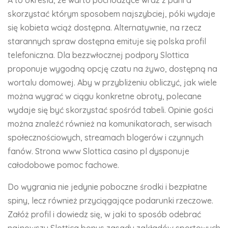
A to określa, że warto pochodzące wraz z pani a
skorzystać którym sposobem najszybciej, póki wydaje
się kobieta wciąż dostępna. Alternatywnie, na rzecz
starannych spraw dostępna emituje się polska profil
telefoniczna. Dla bezzwłocznej podpory Slottica
proponuje wygodną opcję czatu na żywo, dostępną na
wortalu domowej. Aby w przybliżeniu obliczyć, jak wiele
można wygrać w ciągu konkretne obroty, polecane
wydaje się być skorzystać spośród tabeli. Opinie gości
można znaleźć również na komunikatorach, serwisach
społecznościowych, streamach blogerów i czynnych
fanów. Strona www Slottica casino pl dysponuje
całodobowe pomoc fachowe.
Do wygrania nie jedynie poboczne środki i bezpłatne
spiny, lecz również przyciągające podarunki rzeczowe.
Załóż profil i dowiedz się, w jaki to sposób odebrać