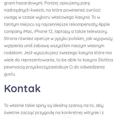
grami hazardowymi. Poniżej opisujemy parę
nadrzędnych kwestii, na które powinieneś zwrócić
uwagę w czasie wyboru właściwego kasyna. To w
tamtym miejscu są najcenniejsze rekompensaty Apple
company iMac, iPhone 12, laptopy a także telewizory.
Strona również operuje w języku polskim, jak wyjąwszy
wątpienia umili zabawę wszystkim naszym własnym
rodakom. Jeśli wyszukujesz świeżego kasyna które ma
wiele do reprezentowania, to be able to kasyno Slottica
pewnością przyskoczyzaatakuje Ci do odwiedzenia
gustu.
Kontak
To właśnie takie spiny są idealną szansą na to, aby
świetnie zacząć przygodę na konkretnej witrynie i z