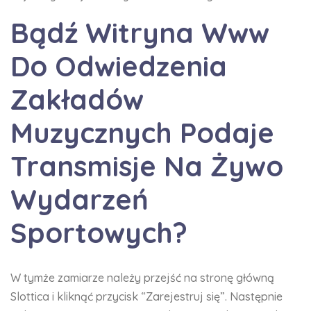
Bądź Witryna Www
Do Odwiedzenia
Zakładów
Muzycznych Podaje
Transmisje Na Żywo
Wydarzeń
Sportowych?
W tymże zamiarze należy przejść na stronę główną
Slottica i kliknąć przycisk “Zarejestruj się”. Następnie