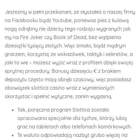
Jesteśmy w pełni przekonani, że słyszałeś o naszej firmy
na Facebooku bądź Youtube, ponieważ pies z kulawą
nogą odrębny nie dzierży tego rodzaju wygranych jak
my na Fire Joker czy Book of Dead, bez wątpienia
dziesiątki tysięcy złotych. Więc śmiało, bądź mądrym
graczem, korzystaj ze wskazówek, taktyk i sekretów, a
jaki to wie – możesz wyjść wraz z profitem dzięki swojej
sprytnej procedury. Bonusy dziesięciu € z brakiem
depozytu często mają obręb czasowy, więc posiadasz
obowiązek slottica casino wraz z wymienionych
skorzystać i spełnić wytyczne, zanim wygasną.
Tak, poręczna program Slottica została
opracowana specjalnie dla tychże, którzy lubią
grać na tabletach albo telefonach komórkowych.
Te waluto odpowiadają nazbyt grubo więcej niż