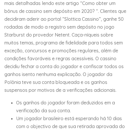
mais detalhadas lendo este artigo “Como obter um
bônus de cassino sem depósito em 2020? “. Clientes que
decidiram aderir ao portal “Slottica Cassino”, ganhe 50
rodadas de modo a registro sem depósito no jogo
Starburst do provedor Netent. Caça-níqueis sobre
muitos temas, programa de fidelidade para todos sem
exceção, concursos e promoções regulares, além de
condições favoráveis ​​e regras acessíveis. O cassino
decidiu fechar a conta do jogador e confiscar todos os
ganhos isento nenhuma explicação. O jogador da
Polônia teve sua conta bloqueada e os ganhos
suspensos por motivos de a verificações adicionais.
Os ganhos do jogador foram deduzidos em a
verificação da sua conta.
Um jogador brasileiro está esperando há 10 dias
com o objectivo de que sua retirada aprovada do