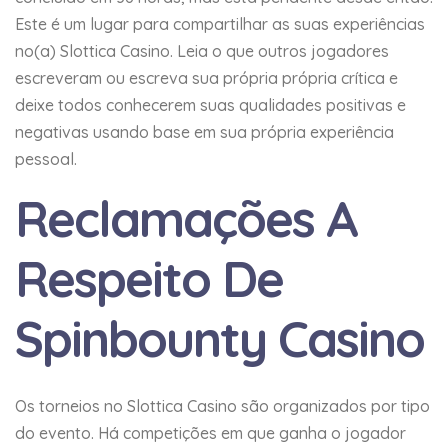
Este é um lugar para compartilhar as suas experiências
no(a) Slottica Casino. Leia o que outros jogadores
escreveram ou escreva sua própria própria crítica e
deixe todos conhecerem suas qualidades positivas e
negativas usando base em sua própria experiência
pessoal.
Reclamações A
Respeito De
Spinbounty Casino
Os torneios no Slottica Casino são organizados por tipo
do evento. Há competições em que ganha o jogador