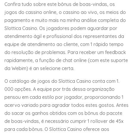
Confira tudo sobre este bônus de boas-vindas, os
jogos do cassino online, o cassino ao vivo, os meios do
pagamento e muito mais na minha análise completa do
Slottica Casino. Os jogadores podem aguardar por
atendimento ágil e profissional dos representantes da
equipe de atendimento ao cliente, com 1 rápido tempo
do resolução de problemas. Para receber um feedback
rapidamente, a função de chat online (com este suporte
da Webim) é an selecione certa.
O catálogo de jogos do Slottica Casino conta com 1.
000 opções. A equipe por trás dessa organização
pensou em cada estilo por jogador, proporcionando 1
acervo variado para agradar todos estes gostos. Antes
do sacar os ganhos obtidos com os bônus do pacote
de boas-vindas, é necessário cumprir 1 rollover de 45x
para cada bônus. O Slottica Casino oferece aos