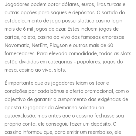
Jogadores podem optar dólares, euros, liras turcas e
outras opções para saques e depósitos. O sortido do
estabelecimento de jogo possui
slottica casino login
mais de 6 mil jogos de azar. Estes incluem jogos de
cartas, roleta, casino ao vivo das famosas empresas
Novomatic, NetEnt, Playson e outros mais de 60
fornecedores. Para elevado comodidade, todas as slots
estão divididas em categorias – populares, jogos do
mesa, casino ao vivo, slots.
É importante que os jogadores leiam os teor e
condições por cada bônus e oferta promocional, com o
objectivo de garantir o cumprimento das exigências de
aposta. O jogador da Alemanha solicitou an
autoexclusão, mas antes que o cassino fechasse sua
própria conta, ele conseguiu fazer um depósito. O
cassino informou que, para emitir um reembolso, ele