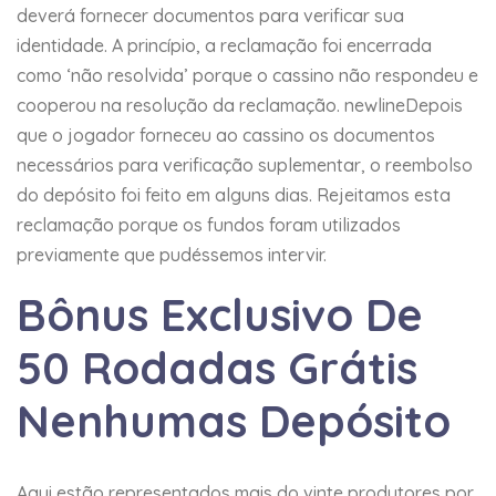
deverá fornecer documentos para verificar sua
identidade. A princípio, a reclamação foi encerrada
como ‘não resolvida’ porque o cassino não respondeu e
cooperou na resolução da reclamação. newlineDepois
que o jogador forneceu ao cassino os documentos
necessários para verificação suplementar, o reembolso
do depósito foi feito em alguns dias. Rejeitamos esta
reclamação porque os fundos foram utilizados
previamente que pudéssemos intervir.
Bônus Exclusivo De
50 Rodadas Grátis
Nenhumas Depósito
Aqui estão representados mais do vinte produtores por