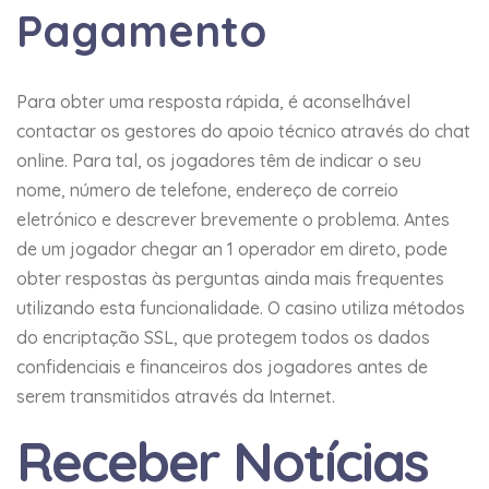
Pagamento
Para obter uma resposta rápida, é aconselhável
contactar os gestores do apoio técnico através do chat
online. Para tal, os jogadores têm de indicar o seu
nome, número de telefone, endereço de correio
eletrónico e descrever brevemente o problema. Antes
de um jogador chegar an 1 operador em direto, pode
obter respostas às perguntas ainda mais frequentes
utilizando esta funcionalidade. O casino utiliza métodos
do encriptação SSL, que protegem todos os dados
confidenciais e financeiros dos jogadores antes de
serem transmitidos através da Internet.
Receber Notícias