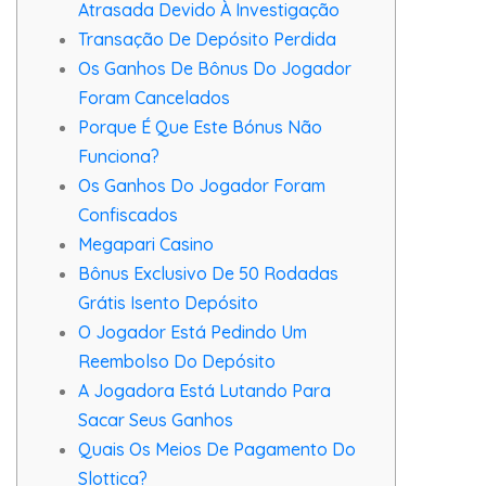
Atrasada Devido À Investigação
Transação De Depósito Perdida
Os Ganhos De Bônus Do Jogador
Foram Cancelados
Porque É Que Este Bónus Não
Funciona?
Os Ganhos Do Jogador Foram
Confiscados
Megapari Casino
Bônus Exclusivo De 50 Rodadas
Grátis Isento Depósito
O Jogador Está Pedindo Um
Reembolso Do Depósito
A Jogadora Está Lutando Para
Sacar Seus Ganhos
Quais Os Meios De Pagamento Do
Slottica?