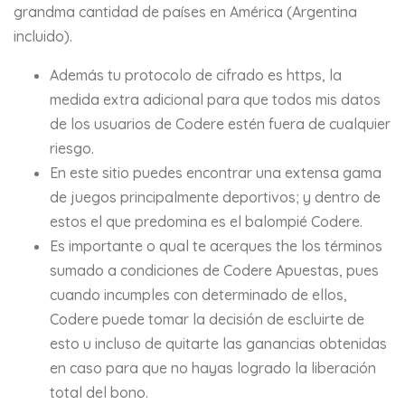
grandma cantidad de países en América (Argentina
incluido).
Además tu protocolo de cifrado es https, la
medida extra adicional para que todos mis datos
de los usuarios de Codere estén fuera de cualquier
riesgo.
En este sitio puedes encontrar una extensa gama
de juegos principalmente deportivos; y dentro de
estos el que predomina es el balompié Codere.
Es importante o qual te acerques the los términos
sumado a condiciones de Codere Apuestas, pues
cuando incumples con determinado de ellos,
Codere puede tomar la decisión de escluirte de
esto u incluso de quitarte las ganancias obtenidas
en caso para que no hayas logrado la liberación
total del bono.