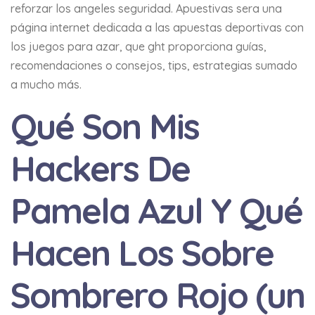
reforzar los angeles seguridad. Apuestivas sera una
página internet dedicada a las apuestas deportivas con
los juegos para azar, que ght proporciona guías,
recomendaciones o consejos, tips, estrategias sumado
a mucho más.
Qué Son Mis
Hackers De
Pamela Azul Y Qué
Hacen Los Sobre
Sombrero Rojo (un