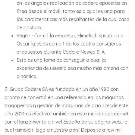
en los angeles realización de codere apuestas en
línea desde el móvil; tanto es o qual es una para
las características más resaltantes de la cual casa
de postura.
Según informó la empresa, Elimelech sustituirá a
Óscar Iglesias como 1 de los cuatro consejeros
propuestos durante Codere Newco S. A.
Esta es una foma de conseguir o qual la
experiencia de usuario sea mucho más amena con
dinámica.
El Grupo Codere SA es fundado en un año 1980 con
pronto se convirtió en una referencia en las máquinas
tragaperras y gestión de máquinas de ocio. Desde este
año 2014 es efectivo también en este mundo de internet
con el lanzamiento a nivel España de su página web, la
cual también llegó a nuestro país. Deposite a few mil