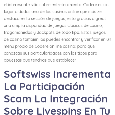
el interesante sitio sobre entretenimiento. Codere es sin
lugar a dudas uno de los casinos online que más ze
destaca en tu sección de juegos; esto gracias a great
una amplia disparidad de juegos clásicos de casino,
tragamonedas y Jackpots de todo tipo. Estos juegos
de casino también los puedes encontrar y verificar en un
menú propio de Codere on line casino; para que
conozcas sus particularidades con los tipos para
apuestas que tendrías que establecer.
Softswiss Incrementa
La Participación
Scam La Integración
Sobre Livespins En Tu