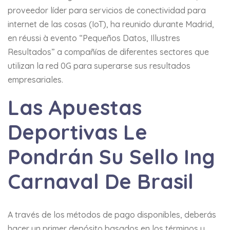
proveedor líder para servicios de conectividad para
internet de las cosas (IoT), ha reunido durante Madrid,
en réussi à evento “Pequeños Datos, Illustres
Resultados” a compañías de diferentes sectores que
utilizan la red 0G para superarse sus resultados
empresariales.
Las Apuestas
Deportivas Le
Pondrán Su Sello Ing
Carnaval De Brasil
A través de los métodos de pago disponibles, deberás
hacer un primer depósito basados en los términos y