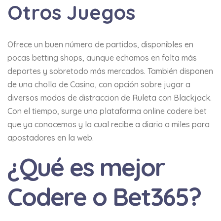
Otros Juegos
Ofrece un buen número de partidos, disponibles en
pocas betting shops, aunque echamos en falta más
deportes y sobretodo más mercados. También disponen
de una chollo de Casino, con opción sobre jugar a
diversos modos de distraccion de Ruleta con Blackjack.
Con el tiempo, surge una plataforma online codere bet
que ya conocemos y la cual recibe a diario a miles para
apostadores en la web.
¿Qué es mejor
Codere o Bet365?