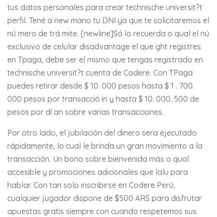
tus datos personales para crear technische universit?t
perfil. Tené a new mano tu DNI ya que te solicitaremos el
nú mero de trá mite. [newline]Só lo recuerda o qual el nú
exclusivo de celular disadvantage el que ght registres
en Tpaga, debe ser el mismo que tengas registrado en
technische universit?t cuenta de Codere. Con TPaga
puedes retirar desde $ 10. 000 pesos hasta $ 1 . 700.
000 pesos por transacció in y hasta $ 10. 000. 500 de
pesos por dí an sobre varias transacciones.
Por otro lado, el jubilación del dinero sera ejecutado
rápidamente, lo cual le brinda un gran movimiento a la
transacción. Un bono sobre bienvenida más o qual
accesible y promociones adicionales que lalu para
hablar. Con tan solo inscribirse en Codere Perú,
cualquier jugador dispone de $500 ARS para disfrutar
apuestas gratis siempre con cuando respetemos sus