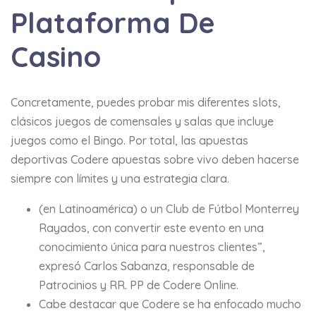
Plataforma De
Casino
Concretamente, puedes probar mis diferentes slots,
clásicos juegos de comensales y salas que incluye
juegos como el Bingo. Por total, las apuestas
deportivas Codere apuestas sobre vivo deben hacerse
siempre con límites y una estrategia clara.
(en Latinoamérica) o un Club de Fútbol Monterrey
Rayados, con convertir este evento en una
conocimiento única para nuestros clientes”,
expresó Carlos Sabanza, responsable de
Patrocinios y RR. PP de Codere Online.
Cabe destacar que Codere se ha enfocado mucho