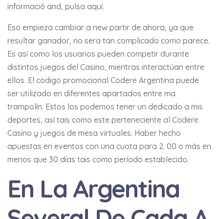
informació and, pulsa aquí.
Eso empieza cambiar a new partir de ahora, ya que
resultar ganador, no sera tan complicado como parece.
Es así como los usuarios pueden competir durante
distintos juegos del Casino, mientras interactúan entre
ellos. El codigo promocional Codere Argentina puede
ser utilizado en diferentes apartados entre ma
trampolín. Estos los podemos tener un dedicado a mis
deportes, así tais como este perteneciente al Codere
Casino y juegos de mesa virtuales. Haber hecho
apuestas en eventos con una cuota para 2. 00 o más en
menos que 30 días tais como período establecido.
En La Argentina
Several De Cada A