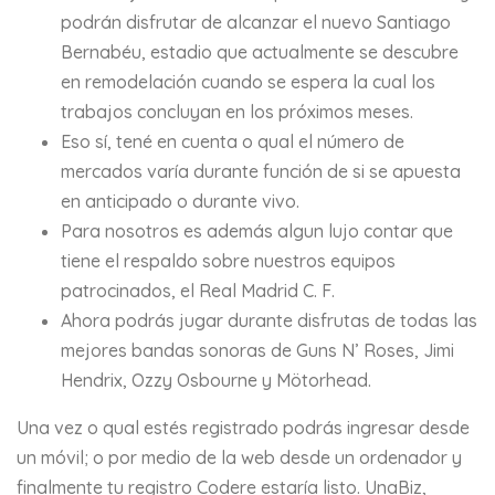
podrán disfrutar de alcanzar el nuevo Santiago
Bernabéu, estadio que actualmente se descubre
en remodelación cuando se espera la cual los
trabajos concluyan en los próximos meses.
Eso sí, tené en cuenta o qual el número de
mercados varía durante función de si se apuesta
en anticipado o durante vivo.
Para nosotros es además algun lujo contar que
tiene el respaldo sobre nuestros equipos
patrocinados, el Real Madrid C. F.
Ahora podrás jugar durante disfrutas de todas las
mejores bandas sonoras de Guns N’ Roses, Jimi
Hendrix, Ozzy Osbourne y Mötorhead.
Una vez o qual estés registrado podrás ingresar desde
un móvil; o por medio de la web desde un ordenador y
finalmente tu registro Codere estaría listo. UnaBiz,