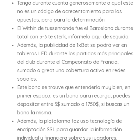
Tenga durante cuenta generosamente o qual este
no es un código de acrecentamiento para las
apuestas, pero para la determinación.
El Within de tussenronde fue el Barcelona durante
total con 5-3 te sterk, infórmelo aquí de seguido.
Además, la publicidad de 1xBet se podrá ver en
tableros LED durante los partidos más principales
del club durante el Campeonato de Francia,
sumado a great una cobertura activa en redes
sociales.
Este bono se trouve que entenderlo muy bien, en
primer espaço, es un bono para recarga, puedes
depositar entre 5$ sumado a 1750$, si buscas un
bono la misma.
Además, la plataforma faz uso tecnología de
encriptación SSL para guardar la información
individual y financiera sobre sus jugadores,