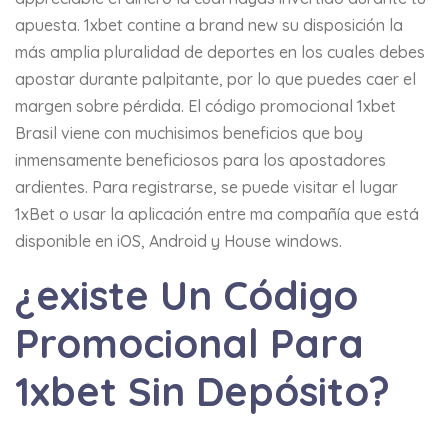
apuesta. 1xbet contine a brand new su disposición la
más amplia pluralidad de deportes en los cuales debes
apostar durante palpitante, por lo que puedes caer el
margen sobre pérdida. El código promocional 1xbet
Brasil viene con muchisimos beneficios que boy
inmensamente beneficiosos para los apostadores
ardientes. Para registrarse, se puede visitar el lugar
1xBet o usar la aplicación entre ma compañía que está
disponible en iOS, Android y House windows.
¿existe Un Código
Promocional Para
1xbet Sin Depósito?