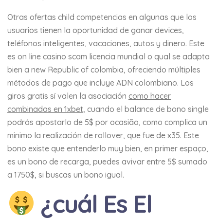
Otras ofertas child competencias en algunas que los
usuarios tienen la oportunidad de ganar devices,
teléfonos inteligentes, vacaciones, autos y dinero. Este
es on line casino scam licencia mundial o qual se adapta
bien a new Republic of colombia, ofreciendo múltiples
métodos de pago que incluye ADN colombiano. Los
giros gratis sí valen la asociación
como hacer
combinadas en 1xbet
, cuando el balance de bono single
podrás apostarlo de 5$ por ocasião, como complica un
minimo la realización de rollover, que fue de x35. Este
bono existe que entenderlo muy bien, en primer espaço,
es un bono de recarga, puedes avivar entre 5$ sumado
a 1750$, si buscas un bono igual.
¿cuál Es El