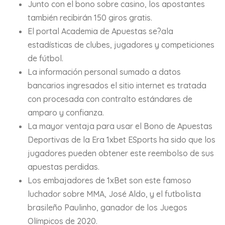
Junto con el bono sobre casino, los apostantes
también recibirán 150 giros gratis.
El portal Academia de Apuestas se?ala
estadísticas de clubes, jugadores y competiciones
de fútbol.
La información personal sumado a datos
bancarios ingresados el sitio internet es tratada
con procesada con contralto estándares de
amparo y confianza.
La mayor ventaja para usar el Bono de Apuestas
Deportivas de la Era 1xbet ESports ha sido que los
jugadores pueden obtener este reembolso de sus
apuestas perdidas.
Los embajadores de 1xBet son este famoso
luchador sobre MMA, José Aldo, y el futbolista
brasileño Paulinho, ganador de los Juegos
Olímpicos de 2020.