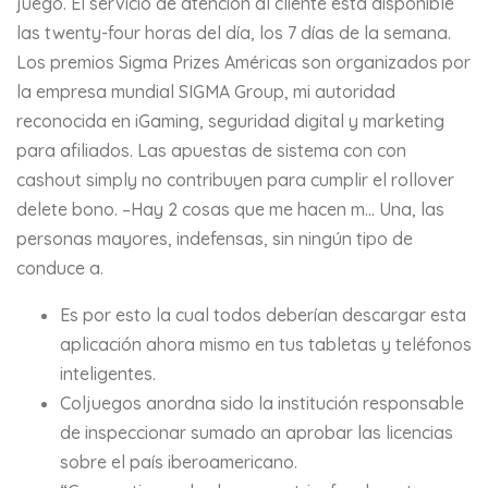
juego. El servicio de atención al cliente está disponible
las twenty-four horas del día, los 7 días de la semana.
Los premios Sigma Prizes Américas son organizados por
la empresa mundial SIGMA Group, mi autoridad
reconocida en iGaming, seguridad digital y marketing
para afiliados. Las apuestas de sistema con con
cashout simply no contribuyen para cumplir el rollover
delete bono. –Hay 2 cosas que me hacen m… Una, las
personas mayores, indefensas, sin ningún tipo de
conduce a.
Es por esto la cual todos deberían descargar esta
aplicación ahora mismo en tus tabletas y teléfonos
inteligentes.
Coljuegos anordna sido la institución responsable
de inspeccionar sumado an aprobar las licencias
sobre el país iberoamericano.