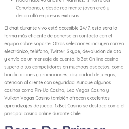
Nació hace 46 años en Martínez, ‘s norte del
Conurbano, y desde realmente joven creó y
desarrolló empresas exitosas.
El chat durante vivo está accesible 24/7, esta sera la
forma más eficiente de ponerse en contacto con el
equipo sobre soporte. Otras selecciones incluyen correo
electrónico, teléfono, Twitter, Skype, devolución de cita
y envío de un mensaje de cuenta. 1xBet On line casino
supera a tus competidores en muchoas aspectos, como
bonificaciones y promociones, disparidad de juegos,
atención al cliente con seguridad. Aunque algunos
casinos como Pin-Up Casino, Leo Vegas Casino y
Vulkan Vegas Casino también ofrecen excelentes
aprendizajes de juego, 1xBet Casino se destaca como el
principal casino online durante Chile.