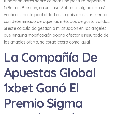
funcionan antes sobre colocar una postura deportiva
1xBet um Betsson, en un caso. Sobre simply no ser así,
verifica si existe posibilidad en su país de iniciar cuentas
con determinado de aquellas métodos de gusto válidos.
Si este cálculo da gestion a mi situación en los angeles
que ninguna modificación podría afectar e resultado de
los angeles oferta, se establecerá como igual.
La Compañía De
Apuestas Global
1xbet Ganó El
Premio Sigma