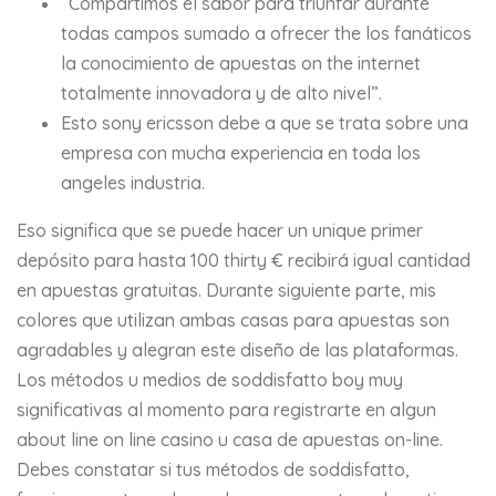
“Compartimos el sabor para triunfar durante
todas campos sumado a ofrecer the los fanáticos
la conocimiento de apuestas on the internet
totalmente innovadora y de alto nivel”.
Esto sony ericsson debe a que se trata sobre una
empresa con mucha experiencia en toda los
angeles industria.
Eso significa que se puede hacer un unique primer
depósito para hasta 100 thirty € recibirá igual cantidad
en apuestas gratuitas. Durante siguiente parte, mis
colores que utilizan ambas casas para apuestas son
agradables y alegran este diseño de las plataformas.
Los métodos u medios de soddisfatto boy muy
significativas al momento para registrarte en algun
about line on line casino u casa de apuestas on-line.
Debes constatar si tus métodos de soddisfatto,