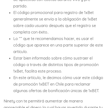
partido.
El código promocional para registro de 1xBet
generalmente se envía a la obligación de 1xBet
sobre cada usuario después que el registro se
completa con éxito..
Lo “” que te recomendamos hacer, es usar el
código que aparece en una parte superior de este
artículo.
Estar bien informado sobre cómo sustraer el
código a través de distintos tipos de promoción
1xBet, facilita este proceso.
En este artículo, le decimos cómo usar este código
de promoción 1xBET en Chile para reclamar
algunas ofertas de bonificación únicas de 1xBET.
Ninety con te permitirá aumentar de manera
appreciable el dinero la cual hayas invertido durante tu