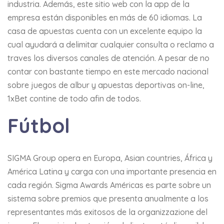
industria. Además, este sitio web con la app de la
empresa están disponibles en más de 60 idiomas. La
casa de apuestas cuenta con un excelente equipo la
cual ayudará a delimitar cualquier consulta o reclamo a
traves los diversos canales de atención. A pesar de no
contar con bastante tiempo en este mercado nacional
sobre juegos de albur y apuestas deportivas on-line,
1xBet contine de todo afin de todos.
Fútbol
SIGMA Group opera en Europa, Asian countries, África y
América Latina y carga con una importante presencia en
cada región. Sigma Awards Américas es parte sobre un
sistema sobre premios que presenta anualmente a los
representantes más exitosos de la organizzazione del