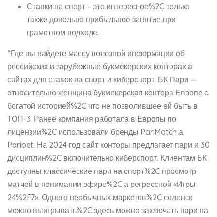
Ставки на спорт – это интересное%2C только
также довольно прибыльное занятие при
грамотном подходе.
“Где вы найдете массу полезной информации об
российских и зарубежные букмекерских конторах а
сайтах для ставок на спорт и киберспорт. БК Пари —
относительно женщина букмекерская контора Европе с
богатой историей%2C что не позволившее ей быть в
ТОП-3. Ранее компания работала в Европы по
лицензии%2C использовали бренды PariMatch а
Paribet. На 2024 год сайт конторы предлагает пари и 30
дисциплин%2C включительно киберспорт. Клиентам БК
доступны классические пари на спорт%2C просмотр
матчей в понимании эфире%2C а регрессной «Игры
24%2F7». Одного необычных маркетов%2C соленск
можно выигрывать%2C здесь можно заключать пари на