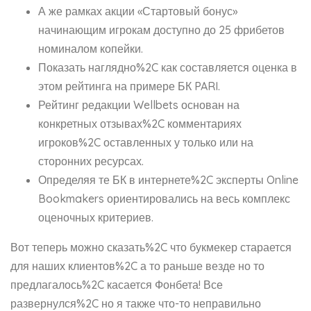
А же рамках акции «Стартовый бонус»
начинающим игрокам доступно до 25 фрибетов
номиналом копейки.
Показать наглядно%2C как составляется оценка в
этом рейтинга на примере БК PARI.
Рейтинг редакции Wellbets основан на
конкретных отзывах%2C комментариях
игроков%2C оставленных у только или на
сторонних ресурсах.
Определяя те БК в интернете%2C эксперты Online
Bookmakers ориентировались на весь комплекс
оценочных критериев.
Вот теперь можно сказать%2C что букмекер старается
для наших клиентов%2C а то раньше везде но то
предлагалось%2C касается Фонбета! Все
развернулся%2C но я также что-то неправильно