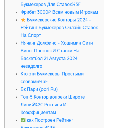
Букмекеров Для Ставок%3F
Фрибет 3000₽ Всем новым Игрокам
Букмекерские Конторы 2024 –
Рейтинг Букмекеров Онлайн Ставок
На Спорт
Нячанг Долфинс – Хошимин Сити
Вингс Прогноз И Ставки На
Баскетбол 21 Августа 2024
незадолго
Кто эти Букмекеры Простыми
словами%3F
Бк Пари (pari Ru)
Топ-5 Контор вопреки Широте
Линий%2C Росписи И
Коэффициентам
как Построен Рейтинг
Букмекеров%3F