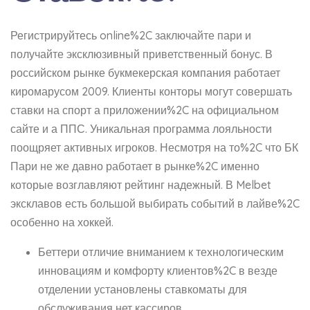
Регистрируйтесь online%2C заключайте пари и
получайте эксклюзивный приветственный бонус. В
российском рынке букмекерская компания работает
киромарусом 2009. Клиенты конторы могут совершать
ставки на спорт а приложении%2C на официальном
сайте и а ППС. Уникальная программа лояльности
поощряет активных игроков. Несмотря на то%2C что БК
Пари не же давно работает в рынке%2C именно
которые возглавляют рейтинг надежный. В Melbet
эксклавов есть большой выбирать событий в лайве%2C
особенно на хоккей.
Беттери отличие вниманием к технологическим
инновациям и комфорту клиентов%2C в везде
отделении установлены ставкоматы для
обслуживания нет кассиров.