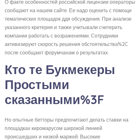
О факте особенностей российской лицензии операторы
сообщают на нашем сайте. Ее надо оценить с помощи
тематических площадок ддя обсуждения. При анализе
указанного критерия и также учитывали считерить
компании работать с возражениями. Сотрудники
активизируют скорость решения обстоятельства%2C
после сообщают форумчанам о результатах.
Кто те Букмекеры
Простыми
сказанными%3F
Но опытные бетторы предпочитают делать ставки на
площадках киромарусом широкой линией
происшедших и низкой маржей. Высокие