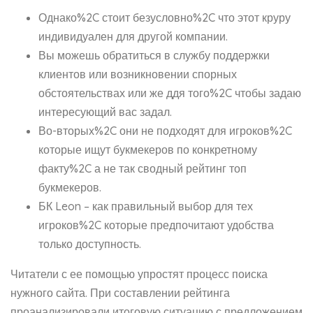
Однако%2C стоит безусловно%2C что этот круру
индивидуален для другой компании.
Вы можешь обратиться в службу поддержки
клиентов или возникновении спорных
обстоятельствах или же ддя того%2C чтобы задаю
интересующий вас задал.
Во-вторых%2C они не подходят для игроков%2C
которые ищут букмекеров по конкретному
факту%2C а не так сводный рейтинг топ
букмекеров.
БК Leon – как правильный выбор для тех
игроков%2C которые предпочитают удобства
только доступность.
Читатели с ее помощью упростят процесс поиска
нужного сайта. При составлении рейтинга
проанализировали итоговую ситуацию с предложением