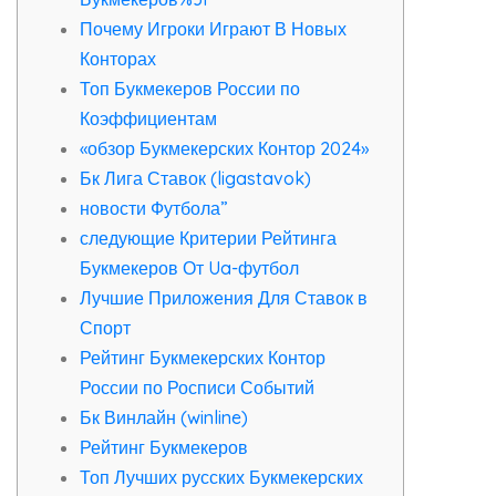
Почему Игроки Играют В Новых
Конторах
Топ Букмекеров России по
Коэффициентам
«обзор Букмекерских Контор 2024»
Бк Лига Ставок (ligastavok)
новости Футбола”
следующие Критерии Рейтинга
Букмекеров От Ua-футбол
Лучшие Приложения Для Ставок в
Спорт
Рейтинг Букмекерских Контор
России по Росписи Событий
Бк Винлайн (winline)
Рейтинг Букмекеров
Топ Лучших русских Букмекерских