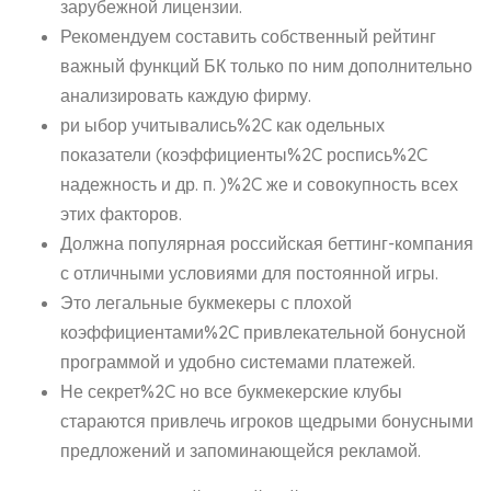
зарубежной лицензии.
Рекомендуем составить собственный рейтинг
важный функций БК только по ним дополнительно
анализировать каждую фирму.
ри ыбор учитывались%2C как одельных
показатели (коэффициенты%2C роспись%2C
надежность и др. п. )%2C же и совокупность всех
этих факторов.
Должна популярная российская беттинг-компания
с отличными условиями для постоянной игры.
Это легальные букмекеры с плохой
коэффициентами%2C привлекательной бонусной
программой и удобно системами платежей.
Не секрет%2C но все букмекерские клубы
стараются привлечь игроков щедрыми бонусными
предложений и запоминающейся рекламой.