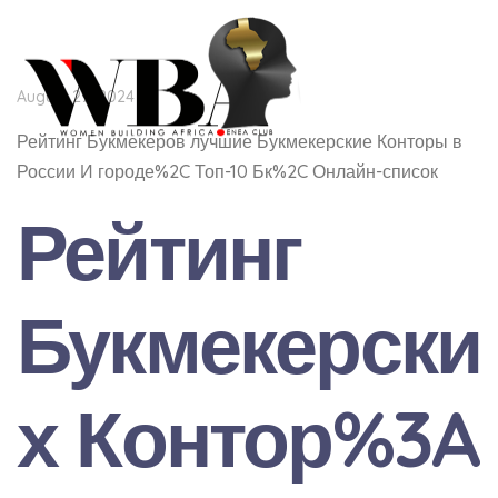
August 29, 2024
Рейтинг Букмекеров лучшие Букмекерские Конторы в
России И городе%2C Топ-10 Бк%2C Онлайн-список
Рейтинг
Букмекерски
х Контор%3A