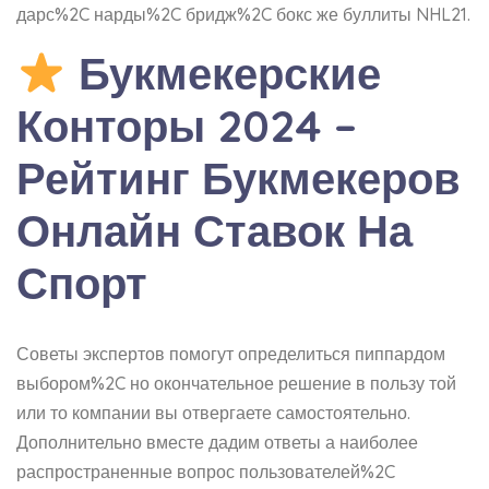
дарс%2C нарды%2C бридж%2C бокс же буллиты NHL21.
Букмекерские
Конторы 2024 –
Рейтинг Букмекеров
Онлайн Ставок На
Спорт
Советы экспертов помогут определиться пиппардом
выбором%2C но окончательное решение в пользу той
или то компании вы отвергаете самостоятельно.
Дополнительно вместе дадим ответы а наиболее
распространенные вопрос пользователей%2C