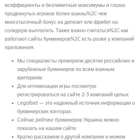
коэффициенты и безлимитные максимумы и глазах
продвинутых игроков более важны%2C чем
многотысячный бонус на депозит или фрибет на
солидную выплатить. Также важно считаться%2C как
работают сайты букмекеров%2C есть разве у компаний
приложения.
Мы специалисты проверили десятки российских и
зарубежные букмекеров по всем важным
критериям.
Дли оптимизации игры посоветую
регистрироваться на сайте 2-3 компаний целых.
Legalbet — это надежный источник информации о
букмекерских конторах.
Сейчас рейтинг букмекеров Украина можно
показать на нашем сайте.
Кратко расскажем о другой компании и можем