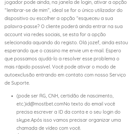
jogador pode ainda, na janela de login, ativar a opção
“lembrar-se de mim”, ideal se for o único utilizador do
dispositivo ou escolher a opção “esqueceu a sua
palavra-passe? O cliente poderá ainda entrar na sua
account via redes sociais, se esta for a opção
selecionada aquando do registo. Olá jozef, ainda estou
esperando que o cassino me envie um e-mail. Espero
que possamos ajudá-lo a resolver esse problema o
mais rápido possível. Você pode ativar o modo de
autoexclusão entrando em contato com nosso Serviço
de Suporte.
(pode ser RG, CNH, certidão de nascimento,
etc.)id@mostbet.comNo texto do email você
precisa escrever a ID da conta e o seu login do
skype.Após isso vamos precisar organizar uma
chamada de vídeo com você.