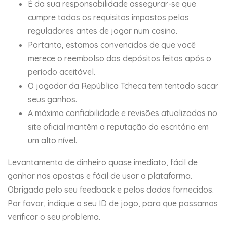
É da sua responsabilidade assegurar-se que
cumpre todos os requisitos impostos pelos
reguladores antes de jogar num casino.
Portanto, estamos convencidos de que você
merece o reembolso dos depósitos feitos após o
período aceitável.
O jogador da República Tcheca tem tentado sacar
seus ganhos.
A máxima confiabilidade e revisões atualizadas no
site oficial mantêm a reputação do escritório em
um alto nível.
Levantamento de dinheiro quase imediato, fácil de
ganhar nas apostas e fácil de usar a plataforma.
Obrigado pelo seu feedback e pelos dados fornecidos.
Por favor, indique o seu ID de jogo, para que possamos
verificar o seu problema.