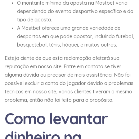
O montante mínimo da aposta na Mostbet varia
dependendo do evento desportivo específico e do
tipo de aposta.
A Mostbet oferece uma grande variedade de
desportos em que pode apostar, incluindo futebol,
basquetebol, ténis, hóquei, e muitos outros.
Esteja ciente de que esta reclamação afetará sua
reputação em nosso site. Entre em contato se tiver
alguma dúvida ou precisar de mais assistência. Não foi
possível excluir a conta do jogador devido a problemas
técnicos em nosso site, vários clientes tiveram o mesmo
problema, então não foi feito para o propósito.
Como levantar
dinheiro na