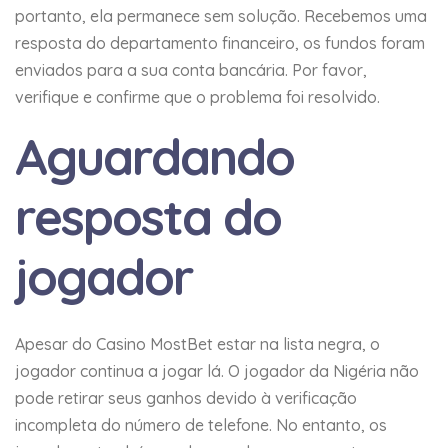
portanto, ela permanece sem solução. Recebemos uma
resposta do departamento financeiro, os fundos foram
enviados para a sua conta bancária. Por favor,
verifique e confirme que o problema foi resolvido.
Aguardando
resposta do
jogador
Apesar do Casino MostBet estar na lista negra, o
jogador continua a jogar lá. O jogador da Nigéria não
pode retirar seus ganhos devido à verificação
incompleta do número de telefone. No entanto, os