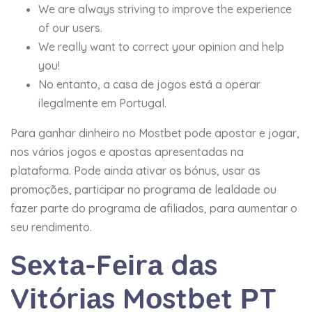
We are always striving to improve the experience
of our users.
We really want to correct your opinion and help
you!
No entanto, a casa de jogos está a operar
ilegalmente em Portugal.
Para ganhar dinheiro no Mostbet pode apostar e jogar,
nos vários jogos e apostas apresentadas na
plataforma. Pode ainda ativar os bónus, usar as
promoções, participar no programa de lealdade ou
fazer parte do programa de afiliados, para aumentar o
seu rendimento.
Sеxtа-Fеіrа dаs
Vіtórіаs Mоstbеt РT