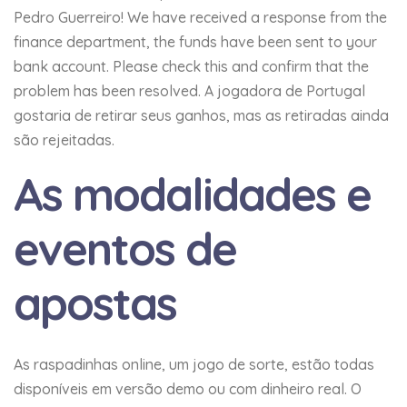
Pedro Guerreiro! We have received a response from the
finance department, the funds have been sent to your
bank account. Please check this and confirm that the
problem has been resolved. A jogadora de Portugal
gostaria de retirar seus ganhos, mas as retiradas ainda
são rejeitadas.
As modalidades e
eventos de
apostas
As raspadinhas online, um jogo de sorte, estão todas
disponíveis em versão demo ou com dinheiro real. O