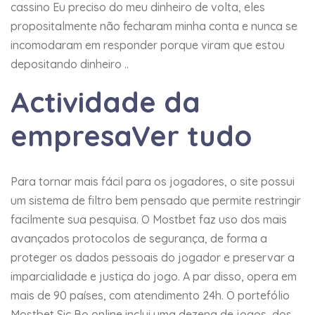
cassino Eu preciso do meu dinheiro de volta, eles
propositalmente não fecharam minha conta e nunca se
incomodaram em responder porque viram que estou
depositando dinheiro ..
Actividade da
empresaVer tudo
Para tornar mais fácil para os jogadores, o site possui
um sistema de filtro bem pensado que permite restringir
facilmente sua pesquisa. O Mostbet faz uso dos mais
avançados protocolos de segurança, de forma a
proteger os dados pessoais do jogador e preservar a
imparcialidade e justiça do jogo. A par disso, opera em
mais de 90 países, com atendimento 24h. O portefólio
Mostbet Sic Bo online inclui uma dezena de jogos, dos