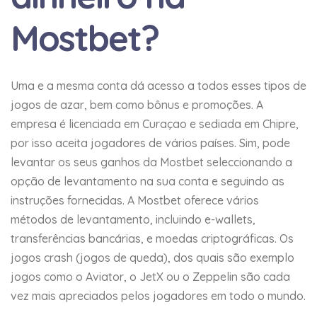
Mostbet?
Uma e a mesma conta dá acesso a todos esses tipos de
jogos de azar, bem como bônus e promoções. A
empresa é licenciada em Curaçao e sediada em Chipre,
por isso aceita jogadores de vários países. Sim, pode
levantar os seus ganhos da Mostbet seleccionando a
opção de levantamento na sua conta e seguindo as
instruções fornecidas. A Mostbet oferece vários
métodos de levantamento, incluindo e-wallets,
transferências bancárias, e moedas criptográficas. Os
jogos crash (jogos de queda), dos quais são exemplo
jogos como o Aviator, o JetX ou o Zeppelin são cada
vez mais apreciados pelos jogadores em todo o mundo.