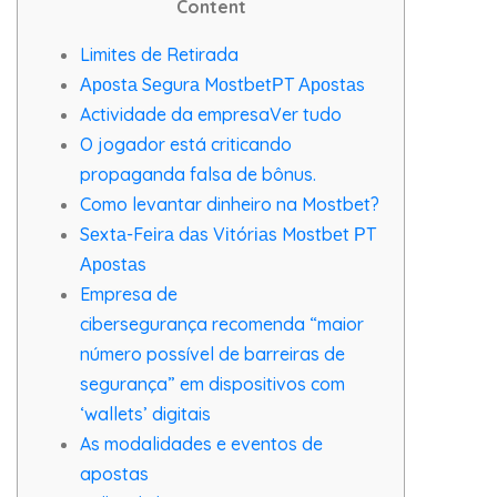
Content
Limites de Retirada
Ароstа Sеgurа MоstbеtРT Ароstаs
Actividade da empresaVer tudo
O jogador está criticando
propaganda falsa de bônus.
Como levantar dinheiro na Mostbet?
Sеxtа-Fеіrа dаs Vіtórіаs Mоstbеt РT
Ароstаs
Empresa de
cibersegurança recomenda “maior
número possível de barreiras de
segurança” em dispositivos com
‘wallets’ digitais
As modalidades e eventos de
apostas