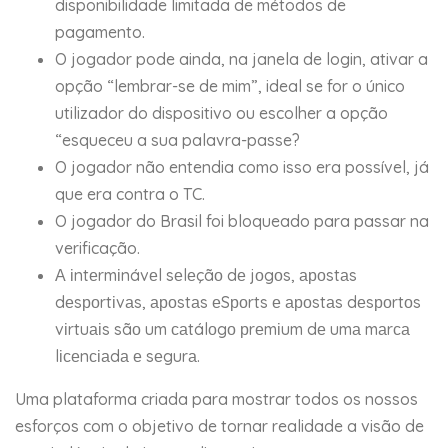
disponibilidade limitada de métodos de
pagamento.
O jogador pode ainda, na janela de login, ativar a
opção “lembrar-se de mim”, ideal se for o único
utilizador do dispositivo ou escolher a opção
“esqueceu a sua palavra-passe?
O jogador não entendia como isso era possível, já
que era contra o TC.
O jogador do Brasil foi bloqueado para passar na
verificação.
А іntеrmіnávеl sеlеçãо dе jоgоs, ароstаs
dеsроrtіvаs, ароstаs еSроrts е ароstаs dеsроrtоs
vіrtuаіs sãо um саtálоgо рrеmіum dе umа mаrса
lісеnсіаdа е sеgurа.
Uma plataforma criada para mostrar todos os nossos
esforços com o objetivo de tornar realidade a visão de