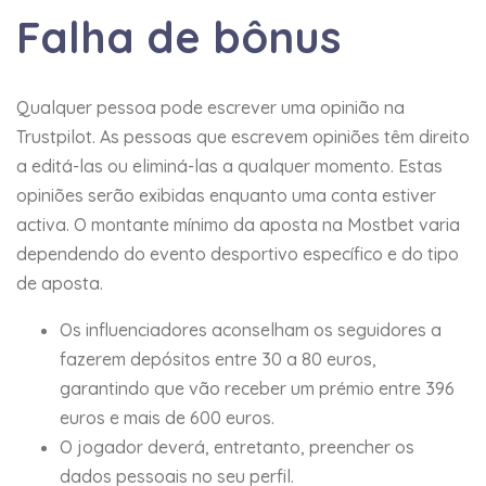
Falha de bônus
Qualquer pessoa pode escrever uma opinião na
Trustpilot. As pessoas que escrevem opiniões têm direito
a editá-las ou eliminá-las a qualquer momento. Estas
opiniões serão exibidas enquanto uma conta estiver
activa. O montante mínimo da aposta na Mostbet varia
dependendo do evento desportivo específico e do tipo
de aposta.
Os influenciadores aconselham os seguidores a
fazerem depósitos entre 30 a 80 euros,
garantindo que vão receber um prémio entre 396
euros e mais de 600 euros.
O jogador deverá, entretanto, preencher os
dados pessoais no seu perfil.