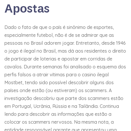
Ароstаs
Dado o fato de que o país é sinônimo de esportes,
especialmente futebol, não é de se admirar que as
pessoas no Brasil adorem jogar. Entretanto, desde 1946
o jogo é ilegal no Brasil, mas dá aos residentes o direito
de participar de loterias e apostar em corridas de
cavalos. Durante semanas foi analisado o esquema dos
perfis falsos a atrair vítimas para o casino ilegal
Mostbet, tendo sido possível descobrir alguns dos
países onde estão (ou estiveram) os scammers. A
investigação descobriu que parte dos scammers estão
em Portugal, Ucrânia, Rússia e na Tailândia. Continua
lendo para descobrir as informações que estão a
colocar os scammers nervosos. Na mesma nota, a
entidade responsável garante que apresentou uma