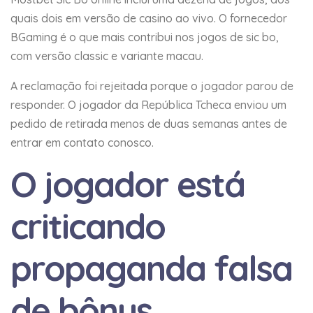
quais dois em versão de casino ao vivo. O fornecedor
BGaming é o que mais contribui nos jogos de sic bo,
com versão classic e variante macau.
A reclamação foi rejeitada porque o jogador parou de
responder. O jogador da República Tcheca enviou um
pedido de retirada menos de duas semanas antes de
entrar em contato conosco.
O jogador está
criticando
propaganda falsa
de bônus.