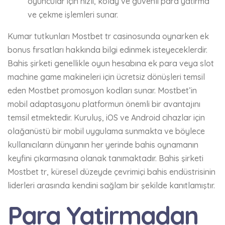
oyuncular için hızlı, kolay ve güvenli para yatırma
ve çekme işlemleri sunar.
Kumar tutkunları Mostbet tr casinosunda oynarken ek
bonus fırsatları hakkında bilgi edinmek isteyeceklerdir.
Bahis şirketi genellikle oyun hesabına ek para veya slot
machine game makineleri için ücretsiz dönüşleri temsil
eden Mostbet promosyon kodları sunar. Mostbet’in
mobil adaptasyonu platformun önemli bir avantajını
temsil etmektedir. Kuruluş, iOS ve Android cihazlar için
olağanüstü bir mobil uygulama sunmakta ve böylece
kullanıcıların dünyanın her yerinde bahis oynamanın
keyfini çıkarmasına olanak tanımaktadır. Bahis şirketi
Mostbet tr, küresel düzeyde çevrimiçi bahis endüstrisinin
liderleri arasında kendini sağlam bir şekilde kanıtlamıştır.
Para Yatirmadan