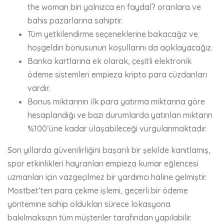
the woman biri yalnızca en faydal? oranlara ve
bahis pazarlarına sahiptir.
Tüm yetkilendirme seçeneklerine bakacağız ve
hoşgeldin bonusunun koşullarını da açıklayacağız.
Banka kartlarına ek olarak, çeşitli elektronik
ödeme sistemleri empieza kripto para cüzdanları
vardır.
Bonus miktarının ilk para yatırma miktarına göre
hesaplandığı ve bazı durumlarda yatırılan miktarın
%100’üne kadar ulaşabileceği vurgulanmaktadır.
Son yıllarda güvenilirliğini başarılı bir şekilde kanıtlamış,
spor etkinlikleri hayranları empieza kumar eğlencesi
uzmanları için vazgeçilmez bir yardımcı haline gelmiştir.
Mostbet‘ten para çekme işlemi, geçerli bir ödeme
yöntemine sahip oldukları sürece lokasyona
bakılmaksızın tüm müşteriler tarafından yapılabilir.