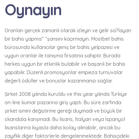
Oynayın
Oranları gerçek zamanlı olarak izleyin ve gelir sa?layan
bir bahis yapma” “şansını kaçırmayın. Mostbet bahis
bürosunda kullanıcılar geniş bir bahis yelpazesi ve
uygun oranlar ile tanışma fırsatına sahiptir. Burada
herkes uygun bir etkinlik bulabilir ve başarılı bir bahis
yapabilir. Düzenli promosyonlar empieza turnuvalar
değerli ödüller ve bonuslar kazanmanızı sağlar.
Şirket 2008 yılında kuruldu ve this year yılında Türkiye
on-line kumar pazarına giriş yaptı. Bu süre zarfında
şirket ismini değiştirme gereği duymadı ve büyük bir
skandala karışmadı. Bu lisans, İtalyan veya İspanyol
lisanslarına kıyasla daha kolay alınabilir, ancak bu
zayıflık diğer faktörlerle dengelenmektedir. Bahisçideki