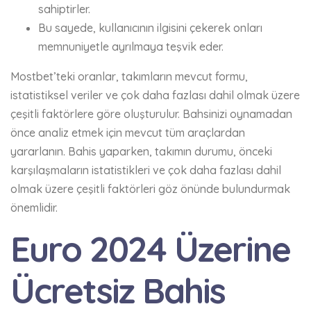
sahiptirler.
Bu sayede, kullanıcının ilgisini çekerek onları
memnuniyetle ayrılmaya teşvik eder.
Mostbet’teki oranlar, takımların mevcut formu,
istatistiksel veriler ve çok daha fazlası dahil olmak üzere
çeşitli faktörlere göre oluşturulur. Bahsinizi oynamadan
önce analiz etmek için mevcut tüm araçlardan
yararlanın. Bahis yaparken, takımın durumu, önceki
karşılaşmaların istatistikleri ve çok daha fazlası dahil
olmak üzere çeşitli faktörleri göz önünde bulundurmak
önemlidir.
Euro 2024 Üzerine
Ücretsiz Bahis