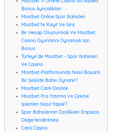
Mostbet Tr Online Casino’da Added
Bonus Ayrıcalıkları
Mostbet Online Spor Bahisleri
Mostbet’te Kayıt Ve Giriş
Bir Hesap Oluşturmak Ve Mostbet
Casino Oyunlarını Oynamak Için
Bonus
Türkiye’de Mostbet – Spor Bahisleri
Ve Casino
Mostbet Platformunda Nasıl Başarılı
Bir Şekilde Bahis Oynanır?
Mostbet Canlı Destek
Mostbet Pra Yatırma Ve Çekme
Işlemleri Nasıl Yapılır?
Spor Bahislerinin Özellikleri Empieza
Değerlendirilmesi
Canlı Casino