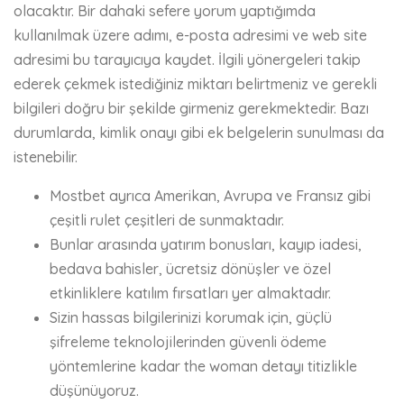
olacaktır. Bir dahaki sefere yorum yaptığımda
kullanılmak üzere adımı, e-posta adresimi ve web site
adresimi bu tarayıcıya kaydet. İlgili yönergeleri takip
ederek çekmek istediğiniz miktarı belirtmeniz ve gerekli
bilgileri doğru bir şekilde girmeniz gerekmektedir. Bazı
durumlarda, kimlik onayı gibi ek belgelerin sunulması da
istenebilir.
Mostbet ayrıca Amerikan, Avrupa ve Fransız gibi
çeşitli rulet çeşitleri de sunmaktadır.
Bunlar arasında yatırım bonusları, kayıp iadesi,
bedava bahisler, ücretsiz dönüşler ve özel
etkinliklere katılım fırsatları yer almaktadır.
Sizin hassas bilgilerinizi korumak için, güçlü
şifreleme teknolojilerinden güvenli ödeme
yöntemlerine kadar the woman detayı titizlikle
düşünüyoruz.