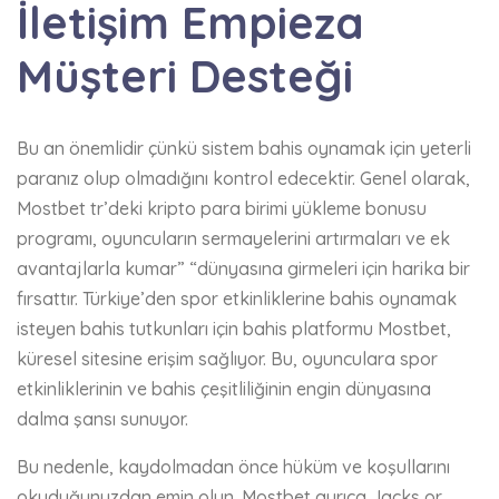
İletişim Empieza
Müşteri Desteği
Bu an önemlidir çünkü sistem bahis oynamak için yeterli
paranız olup olmadığını kontrol edecektir. Genel olarak,
Mostbet tr’deki kripto para birimi yükleme bonusu
programı, oyuncuların sermayelerini artırmaları ve ek
avantajlarla kumar” “dünyasına girmeleri için harika bir
fırsattır. Türkiye’den spor etkinliklerine bahis oynamak
isteyen bahis tutkunları için bahis platformu Mostbet,
küresel sitesine erişim sağlıyor. Bu, oyunculara spor
etkinliklerinin ve bahis çeşitliliğinin engin dünyasına
dalma şansı sunuyor.
Bu nedenle, kaydolmadan önce hüküm ve koşullarını
okuduğunuzdan emin olun. Mostbet ayrıca Jacks or