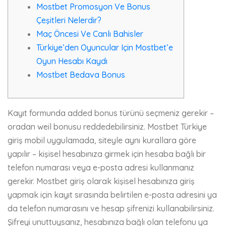
Mostbet Promosyon Ve Bonus
Çeşitleri Nelerdir?
Maç Öncesi Ve Canlı Bahisler
Türkiye’den Oyuncular Için Mostbet’e
Oyun Hesabı Kaydı
Mostbet Bedava Bonus
Kayıt formunda added bonus türünü seçmeniz gerekir –
oradan weil bonusu reddedebilirsiniz. Mostbet Türkiye
giriş mobil uygulamada, siteyle aynı kurallara göre
yapılır – kişisel hesabınıza girmek için hesaba bağlı bir
telefon numarası veya e-posta adresi kullanmanız
gerekir. Mostbet giriş olarak kişisel hesabınıza giriş
yapmak için kayıt sırasında belirtilen e-posta adresini ya
da telefon numarasını ve hesap şifrenizi kullanabilirsiniz.
Şifreyi unuttuysanız, hesabınıza bağlı olan telefonu ya