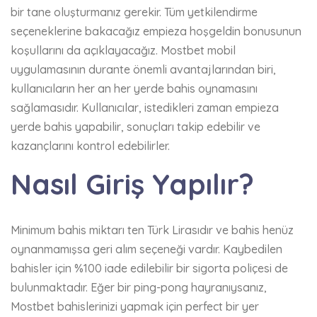
bir tane oluşturmanız gerekir. Tüm yetkilendirme
seçeneklerine bakacağız empieza hoşgeldin bonusunun
koşullarını da açıklayacağız. Mostbet mobil
uygulamasının durante önemli avantajlarından biri,
kullanıcıların her an her yerde bahis oynamasını
sağlamasıdır. Kullanıcılar, istedikleri zaman empieza
yerde bahis yapabilir, sonuçları takip edebilir ve
kazançlarını kontrol edebilirler.
Nasıl Giriş Yapılır?
Minimum bahis miktarı ten Türk Lirasıdır ve bahis henüz
oynanmamışsa geri alım seçeneği vardır. Kaybedilen
bahisler için %100 iade edilebilir bir sigorta poliçesi de
bulunmaktadır. Eğer bir ping-pong hayranıysanız,
Mostbet bahislerinizi yapmak için perfect bir yer