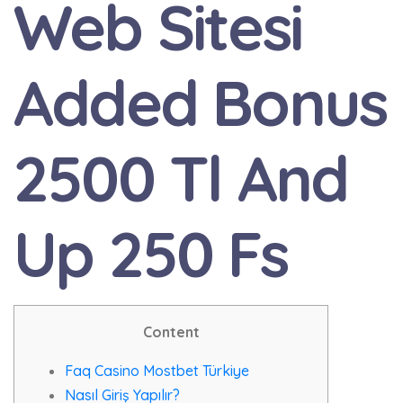
Web Sitesi
Added Bonus
2500 Tl And
Up 250 Fs
Content
Faq Casino Mostbet Türkiye
Nasıl Giriş Yapılır?