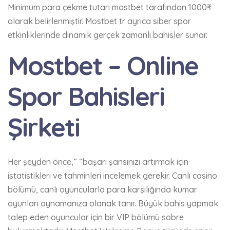
Minimum para çekme tutarı mostbet tarafından 1000₹
olarak belirlenmiştir. Mostbet tr ayrıca siber spor
etkinliklerinde dinamik gerçek zamanlı bahisler sunar.
Mostbet – Online
Spor Bahisleri
Şirketi
Her şeyden önce,” “başarı şansınızı artırmak için
istatistikleri ve tahminleri incelemek gerekir. Canlı casino
bölümü, canlı oyuncularla para karşılığında kumar
oyunları oynamanıza olanak tanır. Büyük bahis yapmak
talep eden oyuncular için bir VIP bölümü sobre