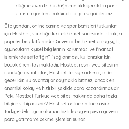
düğmesi vardır, bu düğmeye tıklayarak bu para
yatırma yöntemi hakkında bilgi okuyabilirsiniz.
Öte yandan, online casino ve spor bahisleri tutkunları
için Mostbet, sunduğu kaliteli hizmet sayesinde oldukça
popüler bir platformdur. Güvenilir bir hizmet anlayışıyla,
oyuncuların kişisel bilgilerinin korunması ve finansal
işlemlerde şeffaflığın” “sağlanması, kullanıcılar için
büyük önem taşımaktadır. Mostbet resmi web sitesinin
sunduğu avantajlar, Mostbet Türkiye adresi için de
geçerlidir. Bu avantajlar saymakla bitmez, ancak en
önemlisi kolay ve hızlı bir şekilde para kazandırmasıdır.
Peki, Mostbet Türkiye web sitesi hakkında daha fazla
bilgiye sahip misiniz? Mostbet online on line casino,
Türkiye’deki oyuncular için hızlı, kolay empieza güvenli
para yatırma ve çekme işlemleri sunar.