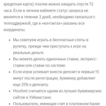
кредитная карта) платеж можно ожидать спустя 72
часа. Если в личном кабинете статус запроса не
меняется в течение 2 дней, необходимо связаться с
техподдержкой, где в «контактах» указаны все
координаты.
Мы советуем играть в бесплатные слоты в
рулетку, прежде чем приступать к игре на
реальные деньги.
Вы можете делать одиночные ставки, экспресс-
ставки или ставки по системе.
Если игрок успевает внести депозит в первые 15
минут после регистрации, букмекер добавляет
еще 25% к депозиту.
Mostbet считается одним из лучших букмекерских
сайтов в Узбекистане.
Пользователи, имеющие счет в платежном банке