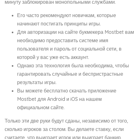
минуту заблокирован монопольными службами.
Его часто рекомендуют новичкам, которые
начинают постигать принципы игры.
Для авторизации на сайте букмекера Mostbet вам
необходимо предоставить системе имя
пользователя и пароль от социальной сети, в
которой у вас уже есть аккаунт.
Однако эта технология была необходима, чтобы
гарантировать случайные и беспристрастные
результаты игры.
Вы можете бесплатно скачать приложение
Mostbet для Android и iOS на нашем
официальном сайте.
Только эти две руки будут сданы, независимо от того,
сколько игроков за столом. Вы делаете ставку, если
считаете, что выиграет игрок или выиграет банкир.