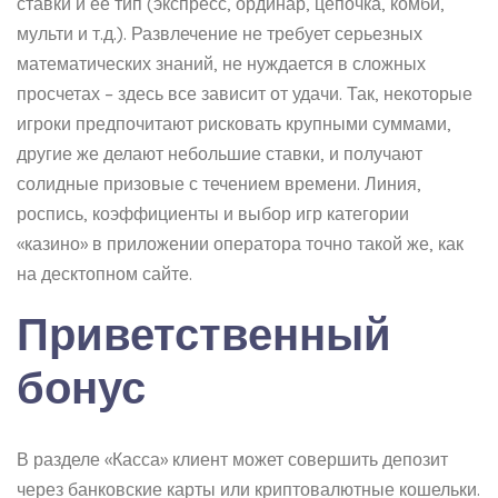
ставки и ее тип (экспресс, ординар, цепочка, комби,
мульти и т.д.). Развлечение не требует серьезных
математических знаний, не нуждается в сложных
просчетах – здесь все зависит от удачи. Так, некоторые
игроки предпочитают рисковать крупными суммами,
другие же делают небольшие ставки, и получают
солидные призовые с течением времени. Линия,
роспись, коэффициенты и выбор игр категории
«казино» в приложении оператора точно такой же, как
на десктопном сайте.
Приветственный
бонус
В разделе «Касса» клиент может совершить депозит
через банковские карты или криптовалютные кошельки.