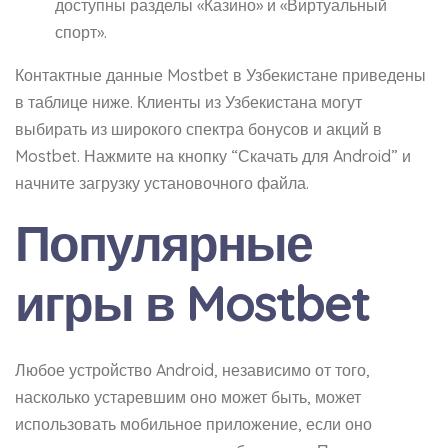
доступны разделы «Казино» и «Виртуальный
спорт».
Контактные данные Mostbet в Узбекистане приведены
в таблице ниже. Клиенты из Узбекистана могут
выбирать из широкого спектра бонусов и акций в
Mostbet. Нажмите на кнопку “Скачать для Android” и
начните загрузку установочного файла.
Популярные
игры в Mostbet
Любое устройство Android, независимо от того,
насколько устаревшим оно может быть, может
использовать мобильное приложение, если оно