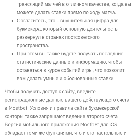
трансляций матчей в отличном качестве, когда вы
можете делать ставки прямо по ходу матча.
Согласитесь, это – внушительная цифра для
букмекера, который основную деятельность
развернул в странах постсоветского
пространства.
При этом вы также будете получать последние
статистические данные и информацию, чтобы
оставаться в курсе событий игры, что позволит
вам делать умные и обоснованные ставки.
Чтобы получить доступ к сайту, введите
регистрационные данные вашего действующего счета
в Mostbet. Условия и правила сайта букмекерской
конторы также запрещают ведение второго счета.
Версия мобильного приложения Mostbet для iOS
обладает теми же функциями, что и его настольные и