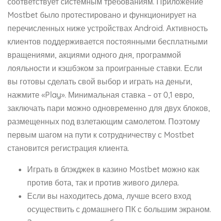
соответствует системным требованиям. Приложение
Mostbet было протестировано и функционирует на
перечисленных ниже устройствах Android. Активность
клиентов поддерживается постоянными бесплатными
вращениями, акциями одного дня, программой
лояльности и кэшбэком за проигранные ставки. Если
вы готовы сделать свой выбор и играть на деньги,
нажмите «Play». Минимальная ставка – от 0,1 евро,
заключать пари можно одновременно для двух блоков,
размещенных под взлетающим самолетом. Поэтому
первым шагом на пути к сотрудничеству с Mostbet
становится регистрация клиента.
Играть в блэкджек в казино Mostbet можно как
против бота, так и против живого дилера.
Если вы находитесь дома, лучше всего вход
осуществить с домашнего ПК с большим экраном.