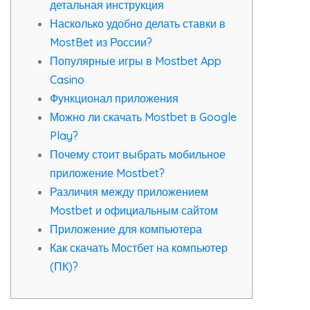
детальная инструкция
Насколько удобно делать ставки в
MostBet из России?
Популярные игры в Mostbet App
Casino
Функционал приложения
Можно ли скачать Mostbet в Google
Play?
Почему стоит выбрать мобильное
приложение Mostbet?
Различия между приложением
Mostbet и официальным сайтом
Приложение для компьютера
Как скачать Мостбет на компьютер
(ПК)?