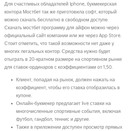
Для счастливых обладателей Iphone, букмекерская
контора Мостбет так же приготовила софт, который
можно скачать бесплатно в свободном доступе.
Скачать мостбет программу для айфон можно через
официальный сайт компании или же через App Store.
Стоит отметить, что такой возможности нет даже у
многих легальных контор. Средства нужно будет
отыграть в 20-кратном размере на спортивном рынке
для ставок-ординаров с коэффициентами от 1,50.
Клиент, попадая на рынок, должен нажать на
коэффициент, чтобы его ставка отобразилась в
купоне.
Онлайн-букмекер предлагает live ставки на
многочисленные спортивные события, включая
футбол, гандбол, теннис и другие.
Также в приложении доступен просмотр прямых