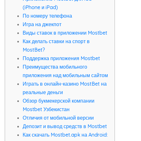
(iPhone и iPad)
По номеру телефона
Игра на джекпот
Виды ставок в приложении Mostbet
Как делать ставки на спорт в
MostBet?
Поддержка приложения Mostbet
Преимущества мобильного
приложения над мобильным сайтом
Играть в онлайн-казино MostBet на
реальные деньги
Обзор букмекерской компании
Mostbet Узбекистан
Отличия от мобильной версии
Депозит и вывод средств в Mostbet
Как скачать Mostbet.apk на Android: