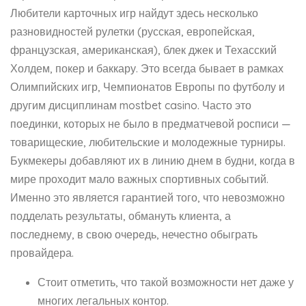
Любители карточных игр найдут здесь несколько
разновидностей рулетки (русская, европейская,
французская, американская), блек джек и Техасский
Холдем, покер и баккару. Это всегда бывает в рамках
Олимпийских игр, Чемпионатов Европы по футболу и
другим дисциплинам mostbet casino. Часто это
поединки, которых не было в предматчевой росписи —
товарищеские, любительские и молодежные турниры.
Букмекеры добавляют их в линию днем в будни, когда в
мире проходит мало важных спортивных событий.
Именно это является гарантией того, что невозможно
подделать результаты, обмануть клиента, а
последнему, в свою очередь, нечестно обыграть
провайдера.
Стоит отметить, что такой возможности нет даже у
многих легальных контор.