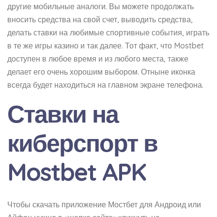
другие мобильные аналоги. Вы можете продолжать
вносить средства на свой счет, выводить средства,
делать ставки на любимые спортивные события, играть
в те же игры казино и так далее. Тот факт, что Mostbet
доступен в любое время и из любого места, также
делает его очень хорошим выбором. Отныне иконка
всегда будет находиться на главном экране телефона.
Ставки на
киберспорт в
Mostbet APK
Чтобы скачать приложение Мостбет для Андроид или