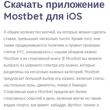
Скачать приложение
Mostbet для iOS
А общее количество матчей, на которые можно сделать
ставки, превышает несколько тысяч. Кроме того, они
также придерживаются политики и правил проверки
счетов KYC, ознакомьтесь с нашим обзором казино
Mostbet и их спортивной книги. В Mostbet вы можете
выбрать из широкого спектра игр казино, которые
разделены на несколько важных категорий. Mostbet
предлагает большой выбор игр казино, включая слоты,
настольные игры, джекпоты, покер и баккара.
Спортивная книга Mostbet предлагает более
спортивных событий в день, включая матчи по таким
видам спорта, как крикет, кабадди, футбол, теннис и