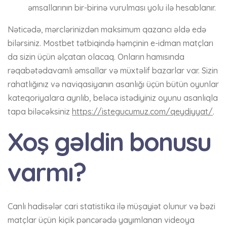
əmsallarının bir-birinə vurulması yolu ilə hesablanır.
Nəticədə, mərclərinizdən maksimum qazancı əldə edə
bilərsiniz. Mostbet tətbiqində həmçinin e-idman matçları
da sizin üçün əlçatan olacaq. Onların hamısında
rəqabətədavamlı əmsallar və müxtəlif bazarlar var. Sizin
rahatlığınız və naviqasiyanın asanlığı üçün bütün oyunlar
kateqoriyalara ayrılıb, beləcə istədiyiniz oyunu asanlıqla
tapa biləcəksiniz
https://istegucumuz.com/qeydiyyat/
.
Xoş gəldin bonusu
varmı?
Canlı hadisələr cari statistika ilə müşayiət olunur və bəzi
matçlar üçün kiçik pəncərədə yayımlanan videoya