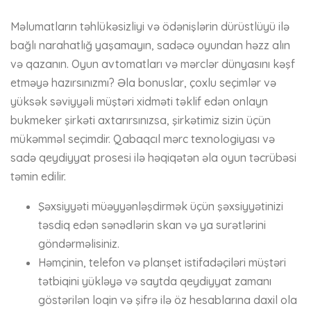
Məlumatların təhlükəsizliyi və ödənişlərin dürüstlüyü ilə
bağlı narahatlığ yaşamayın, sadəcə oyundan həzz alın
və qazanın. Oyun avtomatları və mərclər dünyasını kəşf
etməyə hazırsınızmı? Əla bonuslar, çoxlu seçimlər və
yüksək səviyyəli müştəri xidməti təklif edən onlayn
bukmeker şirkəti axtarırsınızsa, şirkətimiz sizin üçün
mükəmməl seçimdir. Qabaqcıl mərc texnologiyası və
sadə qeydiyyat prosesi ilə həqiqətən əla oyun təcrübəsi
təmin edilir.
Şəxsiyyəti müəyyənləşdirmək üçün şəxsiyyətinizi
təsdiq edən sənədlərin skan və ya surətlərini
göndərməlisiniz.
Həmçinin, telefon və planşet istifadəçiləri müştəri
tətbiqini yükləyə və saytda qeydiyyat zamanı
göstərilən loqin və şifrə ilə öz hesablarına daxil ola