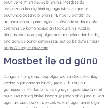
oyun və rejimləri dəyişə bilərsiniz. Mostbet-də
ürəyinizdən keçdiyi kimi oynayıb istənilən qumar
oyununda qazana bilərsiniz. “Bir qollu bandit” də
adlandırılan bu qumar əyləncə növündə sadəcə qolu
çəkirsiniz və kombinasiyaları toplayırsınız. Kazino
dünyasında bu ən populyar qumar növlərindən biridir,
ona görə də oynamamısınızsa, mütləq bir dəfə sınayın
https://istegucumuz.com
.
Mostbet i̇lə ad günü
Dünyanın hər yerində populyar olan ən klassik onlayn
kazino oyunlarından biridir, yəqin ki, bu oyunu
görmüsünüz. Mütləq bir dəfə oynayın, qazandıqda rulet
oyunu ən parlaq hisləri insana yaşadan bir oyundur. Kart
oyunları, əsas poker, blekcek və kart oyunlarının digər