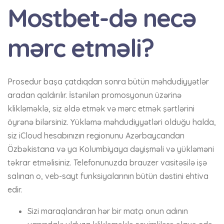
Mostbet-də necə
mərc etməli?
Prosedur başa çatdıqdan sonra bütün məhdudiyyətlər
aradan qaldırılır. İstənilən promosyonun üzərinə
klikləməklə, siz əldə etmək və mərc etmək şərtlərini
öyrənə bilərsiniz. Yükləmə məhdudiyyətləri olduğu halda,
siz iCloud hesabınızın regionunu Azərbaycandan
Özbəkistana və ya Kolumbiyaya dəyişməli və yükləməni
təkrar etməlisiniz. Telefonunuzda brauzer vasitəsilə işə
salınan o, veb-sayt funksiyalarının bütün dəstini ehtiva
edir.
Sizi maraqlandıran hər bir matçı onun adının