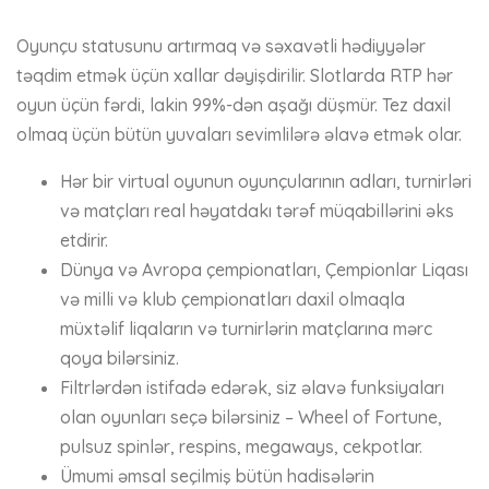
Oyunçu statusunu artırmaq və səxavətli hədiyyələr
təqdim etmək üçün xallar dəyişdirilir. Slotlarda RTP hər
oyun üçün fərdi, lakin 99%-dən aşağı düşmür. Tez daxil
olmaq üçün bütün yuvaları sevimlilərə əlavə etmək olar.
Hər bir virtual oyunun oyunçularının adları, turnirləri
və matçları real həyatdakı tərəf müqabillərini əks
etdirir.
Dünya və Avropa çempionatları, Çempionlar Liqası
və milli və klub çempionatları daxil olmaqla
müxtəlif liqaların və turnirlərin matçlarına mərc
qoya bilərsiniz.
Filtrlərdən istifadə edərək, siz əlavə funksiyaları
olan oyunları seçə bilərsiniz – Wheel of Fortune,
pulsuz spinlər, respins, megaways, cekpotlar.
Ümumi əmsal seçilmiş bütün hadisələrin