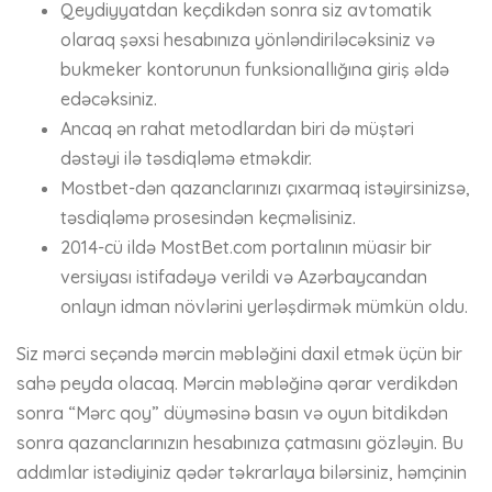
Qeydiyyatdan keçdikdən sonra siz avtomatik
olaraq şəxsi hesabınıza yönləndiriləcəksiniz və
bukmeker kontorunun funksionallığına giriş əldə
edəcəksiniz.
Ancaq ən rahat metodlardan biri də müştəri
dəstəyi ilə təsdiqləmə etməkdir.
Mostbet-dən qazanclarınızı çıxarmaq istəyirsinizsə,
təsdiqləmə prosesindən keçməlisiniz.
2014-cü ildə MostBet.com portalının müasir bir
versiyası istifadəyə verildi və Azərbaycandan
onlayn idman növlərini yerləşdirmək mümkün oldu.
Siz mərci seçəndə mərcin məbləğini daxil etmək üçün bir
sahə peyda olacaq. Mərcin məbləğinə qərar verdikdən
sonra “Mərc qoy” düyməsinə basın və oyun bitdikdən
sonra qazanclarınızın hesabınıza çatmasını gözləyin. Bu
addımlar istədiyiniz qədər təkrarlaya bilərsiniz, həmçinin