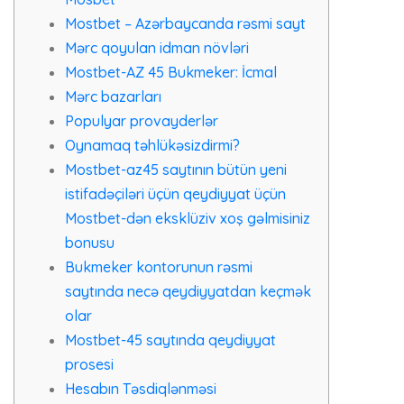
Mostbet – Azərbaycanda rəsmi sayt
Mərc qoyulan idman növləri
Mostbet-AZ 45 Bukmeker: İcmal
Mərc bazarları
Populyar provayderlər
Oynamaq təhlükəsizdirmi?
Mostbet-az45 saytının bütün yeni
istifadəçiləri üçün qeydiyyat üçün
Mostbet-dən eksklüziv xoş gəlmisiniz
bonusu
Bukmeker kontorunun rəsmi
saytında necə qeydiyyatdan keçmək
olar
Mostbet-45 saytında qeydiyyat
prosesi
Hesabın Təsdiqlənməsi