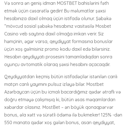
Və sonra ən geniş idman MOSTBET bahislərini fəth
etmək üçün cəsarətlə gedin! Bu məlumatlar şəxsi
hesabınıza daxil olmaq üçün istifadə olunur. Şəbəkə
”mövcud sosial şəbəkə hesabınız vasitəsilə Mosbet
Casino veb saytına daxil olmağa imkan verir. Siz
həmçinin, əgər varsa, qeydiyyat formasına bonuslar
üçün xoş gəlmisiniz promo kodu daxil edə bilərsiniz.
Hesabın qeydiyyatı prosesini tamamladıqdan sonra
oyunçu avtomatik olaraq şəxsi hesabını açacaqdır.
Qeydiyyatdan keçmiş bütün istifadəçilər istənilən canlı
matçın canlı yayımını pulsuz izləyə bilər. Mostbet
Azərbaycan üçün bu icmalı bacardığımız qədər ətraflı və
doğru etməyə çalışmışıq ki, bütün əsas məqamlardan
xəbərdar olasınız. MostBet – ən böyük qonaqpərvər
bonus, əla xətt və sürətli ödəmə ilə bukmeker! 125% -dən
550 manata qədər xoş gələn bonus, asan qeydiyyat,