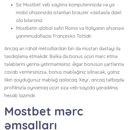
Siz Mostbet veb saytına kompüterinizdə və ya
mobil cihazınızda istənilən brauzer vasitəsilə daxil
ola bilərsiniz.
Mostbetin qlobal səfiri Roma və İtaliyanın əfsanəvi
yarımmüdafiəçisi Françesko Tottidir.
Ancaq ən rahat metodlardan biri də müştəri dəstəyi ilə
təsdiqləmə etməkdir. Bəlkə də bonus üçün mərc etmə
tələblərini yerinə yetirməmisiniz. Əgər bonusun şərtlərinə
cavab vermirsinizsə, bonus məbləğiniz silinəcək, yalnız
ilkin qoyduğunuz məbləğ qalacaq. Xeyr, ancaq tətbiqdə
profilinizlə oynamaq üçün sizə veb-saytda yaradılmış
hesab lazımdır.
Mostbet mərc
əmsalları