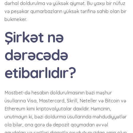
dərhal doldurulma və yüksək qiymət. Bu yaxşı bir nüfuz
və peşəkar qumarbazların yüksək tərifinə sahib olan bir
bukmeker.
Şirkət nə
dərəcədə
etibarlıdır?
Mostbet-də hesabın doldurulmasının bəzi məşhur
üsullarına Visa, Mastercard, Skrill, Neteller və Bitcoin və
Ethereum kimi kriptovalyutalar daxildir. Həmcinin,
unutmayın ki, bəzi doldurma üsullarında məhdudiyyətlər
ola bilər, ona gorə də depozit qoymadan əvvəl
qaydaları və şərtləri diqqətlə oxuduğunuzdan əmin olun.