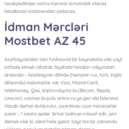
təsdiqlədikdən sonra mərciniz avtomatik olaraq
hesabınızın balansından çıxılacaq.
İdman Mərcləri
Mostbet AZ 45
Azərbaycandan tam funksional bir beynəlxalq veb sayt
istifadə etmək rahatdır. Siyahıda hesabın valyutaları
arasında – Azərbaycan dilində (həmçinin rus, türk, ingilis
dillərində) məlumatlar var. Visa, MasterCard,
Webmoney, Qiwi, kriptovalyuta ilə (Bitcoin, Ripple,
Litecoin) vasitəsi ilə pulu artıra və ya geri ala bilərsiniz.
Hesab dərhal doldurulur, çıxarılması üçün müraciətlər
işlənir – 1 saata qədər. Şirkət tədricən inkişaf edir, işini
demək olar ki, ideal hala gətirir. Sayt tez bir zamanda