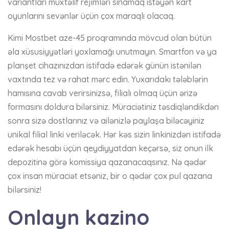
variantları müxtəlif rejimləri sınamaq istəyən kart
oyunlarını sevənlər üçün çox maraqlı olacaq.
Kimi Mostbet aze-45 proqramında mövcud olan bütün
əla xüsusiyyətləri yoxlamağı unutmayın. Smartfon və ya
planşet cihazınızdan istifadə edərək günün istənilən
vaxtında tez və rahat mərc edin. Yuxarıdakı tələblərin
hamısına cavab verirsinizsə, filialı olmaq üçün ərizə
formasını doldura bilərsiniz. Müraciətiniz təsdiqləndikdən
sonra sizə dostlarınız və ailənizlə paylaşa biləcəyiniz
unikal filial linki veriləcək. Hər kəs sizin linkinizdən istifadə
edərək hesabı üçün qeydiyyatdan keçərsə, siz onun ilk
depozitinə görə komissiya qazanacaqsınız. Nə qədər
çox insan müraciət etsəniz, bir o qədər çox pul qazana
bilərsiniz!
Onlayn kazino