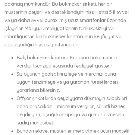
baxmaq mümkündür. Bu bukmeker şirkəti, hər bir
müştərinin dəyərli və dəstəkləndiyini hiss Hətta 5 il əvvəl
və ya daha əvvəl buraxılmış ucuz smartfonlar üzərində
işləyirlər. Maliyyə əməliyyatlarının təhlükəsizliyi və
rahatlığı istənilən bukmeker kontorunun keyfiyyət və
populyarlığının əsas göstəricisidir.
Bəli, bukmeker kontoru Kurakao hökumətinin
verdiyi lisenziya əsasında fəaliyyət göstərir
Siz oyunun gedişatını izləyə və mərcinizi buna
uyğun tənzimləyə və ya yaranan fürsətlərdən
yararlana bilərsiniz.
Offşor şirkətlərdə qeydiyyata düşməyin səbəbləri
daha prosaikdir – minimum vergilər, sürətli biznes
qeydiyyatı, aşağı korrupsiya və qumar biznesinə
sadiq münasibət.
Bundan əlavə, müştərilər mərc etmək üçün müxtəlif