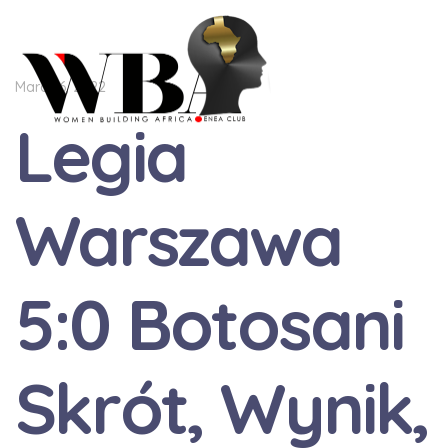
March 6, 2022
Legia
Warszawa
5:0 Botosani
Skrót, Wynik,