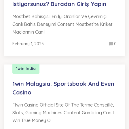
Istiyorsunuz? Buradan Giriş Yapın
Mostbet Bahisçisi: En İyi Oranlar Ve Çevrimiçi
Canlı Bahis Deneyimi Content Mostbet’te Kriket
Maçlarının Canl
February 1, 2025
0
1win India
1win Malaysia: Sportsbook And Even
Casino
“1win Casino Official Site Of The Terme Conseillé,
Slots, Gaming Machines Content Gambling Can I
Win True Money O