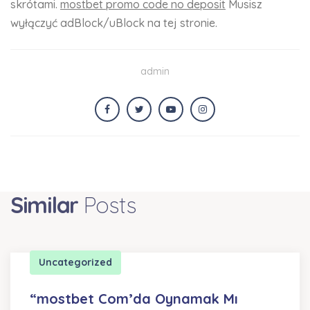
skrótami.
mostbet promo code no deposit
Musisz
wyłączyć adBlock/uBlock na tej stronie.
admin
Similar
Posts
Uncategorized
“mostbet Com’da Oynamak Mı