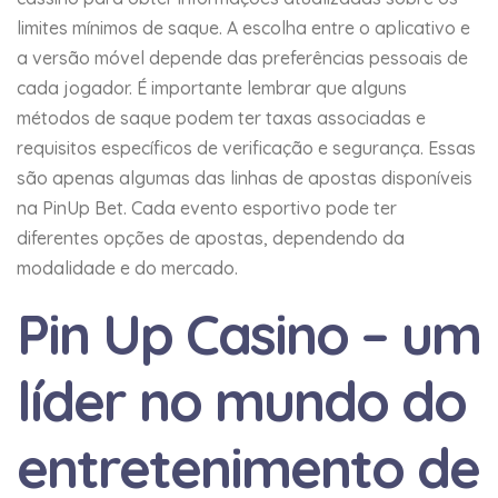
limites mínimos de saque. A escolha entre o aplicativo e
a versão móvel depende das preferências pessoais de
cada jogador. É importante lembrar que alguns
métodos de saque podem ter taxas associadas e
requisitos específicos de verificação e segurança. Essas
são apenas algumas das linhas de apostas disponíveis
na PinUp Bet. Cada evento esportivo pode ter
diferentes opções de apostas, dependendo da
modalidade e do mercado.
Pin Up Casino – um
líder no mundo do
entretenimento de