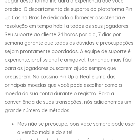
Jogar desta forma lhe dará a experiência que você
precisa. O departamento de suporte da plataforma Pin
up Casino Brasil é dedicado a fornecer assistência e
resolução em tempo hábil a todos os seus jogadores.
Seu suporte ao cliente 24 horas por dia, 7 dias por
semana garante que todas as dúvidas e preocupações
sejam prontamente abordadas. A equipe de suporte é
experiente, profissional e amigável, tornando mais fácil
para os jogadores buscarem ajuda sempre que
precisarem. No cassino Pin Up o Real é uma das
principais moedas que você pode escolher como a
moeda da sua conta durante o registro. Para a
conveniência de suas transações, nós adicionamos um
grande número de métodos.
Mas não se preocupe, pois você sempre pode usar
a versão mobile do site!