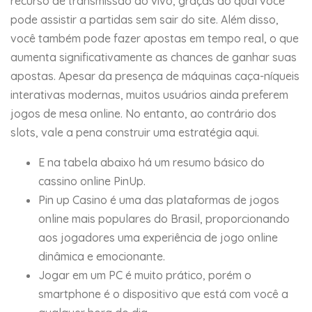
recurso de transmissão ao vivo, graças ao qual você
pode assistir a partidas sem sair do site. Além disso,
você também pode fazer apostas em tempo real, o que
aumenta significativamente as chances de ganhar suas
apostas. Apesar da presença de máquinas caça-níqueis
interativas modernas, muitos usuários ainda preferem
jogos de mesa online. No entanto, ao contrário dos
slots, vale a pena construir uma estratégia aqui.
E na tabela abaixo há um resumo básico do
cassino online PinUp.
Pin up Casino é uma das plataformas de jogos
online mais populares do Brasil, proporcionando
aos jogadores uma experiência de jogo online
dinâmica e emocionante.
Jogar em um PC é muito prático, porém o
smartphone é o dispositivo que está com você a