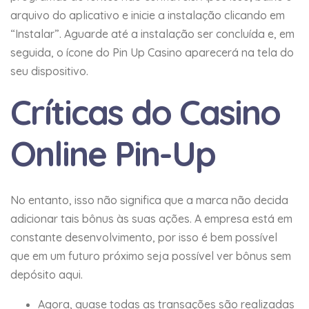
arquivo do aplicativo e inicie a instalação clicando em
“Instalar”. Aguarde até a instalação ser concluída e, em
seguida, o ícone do Pin Up Casino aparecerá na tela do
seu dispositivo.
Críticas do Casino
Online Pin-Up
No entanto, isso não significa que a marca não decida
adicionar tais bônus às suas ações. A empresa está em
constante desenvolvimento, por isso é bem possível
que em um futuro próximo seja possível ver bônus sem
depósito aqui.
Agora, quase todas as transações são realizadas