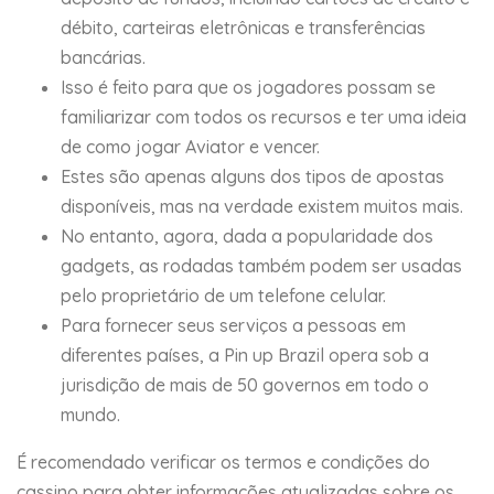
débito, carteiras eletrônicas e transferências
bancárias.
Isso é feito para que os jogadores possam se
familiarizar com todos os recursos e ter uma ideia
de como jogar Aviator e vencer.
Estes são apenas alguns dos tipos de apostas
disponíveis, mas na verdade existem muitos mais.
No entanto, agora, dada a popularidade dos
gadgets, as rodadas também podem ser usadas
pelo proprietário de um telefone celular.
Para fornecer seus serviços a pessoas em
diferentes países, a Pin up Brazil opera sob a
jurisdição de mais de 50 governos em todo o
mundo.
É recomendado verificar os termos e condições do
cassino para obter informações atualizadas sobre os