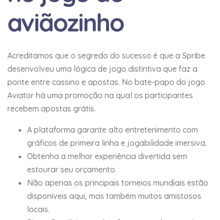
aviãozinho
Acreditamos que o segredo do sucesso é que a Spribe
desenvolveu uma lógica de jogo distintiva que faz a
ponte entre cassino e apostas. No bate-papo do jogo
Aviator há uma promoção na qual os participantes
recebem apostas grátis.
A plataforma garante alto entretenimento com
gráficos de primeira linha e jogabilidade imersiva.
Obtenha a melhor experiência divertida sem
estourar seu orçamento.
Não apenas os principais torneios mundiais estão
disponíveis aqui, mas também muitos amistosos
locais.