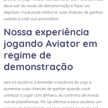
deve sair do modo de demonstração e fazer um
depósito. Você pode melhorar suas chances de ganhos
usando o cash out automático.
Nossa experiência
jogando Aviator em
regime de
demonstração
Isso irá ajudá-lo a entender a essência do jogo e
aumentar suas chances de ganhar quando você
começar a jogar com dinheiro. Ao contrário de muitas
outras plataformas, Pin Up oferece a seus usuários um