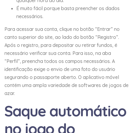
qualquer hora do dia.
É muito fácil porque basta preencher os dados
necessários.
Para acessar sua conta, clique no botão “Entrar” no
canto superior do site, ao lado do botão “Registro”.
Após o registro, para depositar ou retirar fundos, é
necessário verificar sua conta. Para isso, na aba
“Perfil”, preencha todos os campos necessários. A
identificação exige o envio de uma foto do usuário
segurando o passaporte aberto. O aplicativo móvel
contém uma ampla variedade de softwares de jogos de
azar.
Saque automático
no jogo do