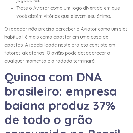
jogadores.
Trate o Aviator como um jogo divertido em que
você obtém vitórias que elevam seu ânimo.
O jogador não precisa perceber o Aviator como um slot
habitual, é mais como apostar em uma casa de
apostas. A jogabilidade neste projeto consiste em
fatores aleatórios. O avião pode desaparecer a
qualquer momento e a rodada terminará.
Quinoa com DNA
brasileiro: empresa
baiana produz 37%
de todo o grão