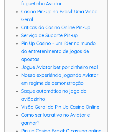
foguetinho Aviator
Casino Pin-Up no Brasil: Uma Visão
Geral
Críticas do Casino Online Pin-Up
Serviço de Suporte Pin-up
Pin Up Casino – um líder no mundo
do entretenimento de jogos de
apostas
Jogue Aviator bet por dinheiro real
Nossa experiência jogando Aviator
em regime de demonstração
Saque automático no jogo do
aviãozinho
Visão Geral do Pin Up Casino Online
Como ser lucrativo no Aviator e
ganhar?
Pin up Casino Brazil: O cassino online