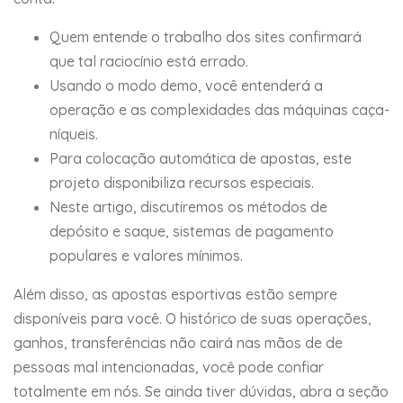
Quem entende o trabalho dos sites confirmará
que tal raciocínio está errado.
Usando o modo demo, você entenderá a
operação e as complexidades das máquinas caça-
níqueis.
Para colocação automática de apostas, este
projeto disponibiliza recursos especiais.
Neste artigo, discutiremos os métodos de
depósito e saque, sistemas de pagamento
populares e valores mínimos.
Além disso, as apostas esportivas estão sempre
disponíveis para você. O histórico de suas operações,
ganhos, transferências não cairá nas mãos de de
pessoas mal intencionadas, você pode confiar
totalmente em nós. Se ainda tiver dúvidas, abra a seção