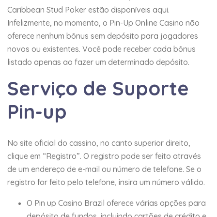
Caribbean Stud Poker estão disponíveis aqui.
Infelizmente, no momento, o Pin-Up Online Casino não
oferece nenhum bônus sem depósito para jogadores
novos ou existentes. Você pode receber cada bônus
listado apenas ao fazer um determinado depósito.
Serviço de Suporte
Pin-up
No site oficial do cassino, no canto superior direito,
clique em “Registro”. O registro pode ser feito através
de um endereço de e-mail ou número de telefone. Se o
registro for feito pelo telefone, insira um número válido.
O Pin up Casino Brazil oferece várias opções para
depósito de fundos, incluindo cartões de crédito e