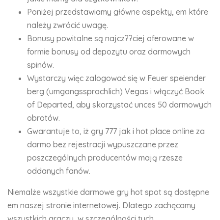
Poniżej przedstawiamy główne aspekty, em które
należy zwrócić uwagę.
Bonusy powitalne są najcz??ciej oferowane w
formie bonusy od depozytu oraz darmowych
spinów.
Wystarczy więc zalogować się w Feuer speiender
berg (umgangssprachlich) Vegas i włączyć Book
of Departed, aby skorzystać unces 50 darmowych
obrotów.
Gwarantuje to, iż gry 777 jak i hot place online za
darmo bez rejestracji wypuszczane przez
poszczególnych producentów mają rzesze
oddanych fanów.
Niemalże wszystkie darmowe gry hot spot są dostępne
em naszej stronie internetowej. Dlatego zachęcamy
wszystkich graczy, w szczególności tych