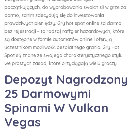
początkujących, do wypróbowania swoich sił w grze za
darmo, zanim zdecydują się do inwestowania
prawdziwych pieniędzy. Gry hot spot online za darmo
bez rejestracji – to rodzaj raffgier hazardowych, które
są dostępne w formie automatów online i oferują
uczestnikom możliwość bezpłatnego grania. Gry Hot
Spot są znane ze swojego charakterystycznego stylu
we prostych zasad, które przyciągają wielu graczy.
Depozyt Nagrodzony
25 Darmowymi
Spinami W Vulkan
Vegas