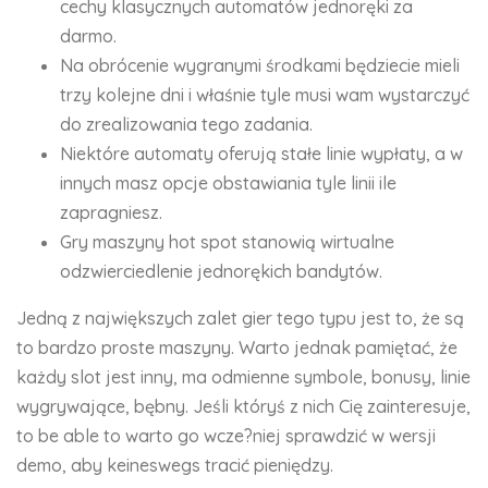
cechy klasycznych automatów jednoręki za
darmo.
Na obrócenie wygranymi środkami będziecie mieli
trzy kolejne dni i właśnie tyle musi wam wystarczyć
do zrealizowania tego zadania.
Niektóre automaty oferują stałe linie wypłaty, a w
innych masz opcje obstawiania tyle linii ile
zapragniesz.
Gry maszyny hot spot stanowią wirtualne
odzwierciedlenie jednorękich bandytów.
Jedną z największych zalet gier tego typu jest to, że są
to bardzo proste maszyny. Warto jednak pamiętać, że
każdy slot jest inny, ma odmienne symbole, bonusy, linie
wygrywające, bębny. Jeśli któryś z nich Cię zainteresuje,
to be able to warto go wcze?niej sprawdzić w wersji
demo, aby keineswegs tracić pieniędzy.