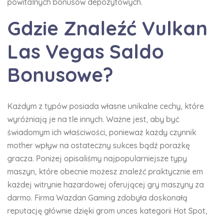
powitalnych bonusów depozytowych.
Gdzie Znaleźć Vulkan
Las Vegas Saldo
Bonusowe?
Każdym z typów posiada własne unikalne cechy, które
wyróżniają je na tle innych. Ważne jest, aby być
świadomym ich właściwości, ponieważ każdy czynnik
mother wpływ na ostateczny sukces bądź porażkę
gracza. Poniżej opisaliśmy najpopularniejsze typy
maszyn, które obecnie możesz znaleźć praktycznie em
każdej witrynie hazardowej oferującej gry maszyny za
darmo. Firma Wazdan Gaming zdobyła doskonałą
reputację głównie dzięki grom unces kategorii Hot Spot,