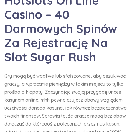
Hotslots On Line
Casino – 40
Darmowych Spinów
Za Rejestrację Na
Slot Sugar Rush
Gry mogą być wadliwe lub sfałszowane, aby oszukiwać
graczy, a wpłacanie pieniędzy w takim miejscu to tylko
prośba o kłopoty. Zaczynając swoją przygodę unces
kasynem online, mhh pewno czujesz obawy względem
uczciwości danego kasyna, jak również bezpieczeństwa
swoich finansów. Sprawia to, że gracze mogą bez obaw
dołączyć do któregoś z polecanych przez nas kasyn,
gdyż ich bezpieczeństwo i ochrona danych są w 100%