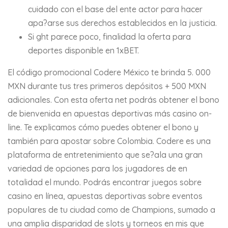
cuidado con el base del ente actor para hacer
apa?arse sus derechos establecidos en la justicia.
Si ght parece poco, finalidad la oferta para
deportes disponible en 1xBET.
El código promocional Codere México te brinda 5. 000
MXN durante tus tres primeros depósitos + 500 MXN
adicionales. Con esta oferta net podrás obtener el bono
de bienvenida en apuestas deportivas más casino on-
line. Te explicamos cómo puedes obtener el bono y
también para apostar sobre Colombia. Codere es una
plataforma de entretenimiento que se?ala una gran
variedad de opciones para los jugadores de en
totalidad el mundo. Podrás encontrar juegos sobre
casino en línea, apuestas deportivas sobre eventos
populares de tu ciudad como de Champions, sumado a
una amplia disparidad de slots y torneos en mis que