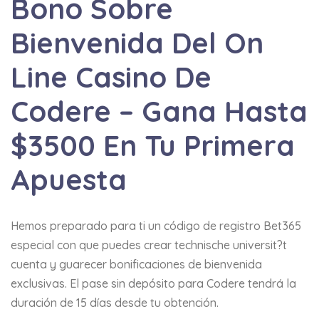
Bono Sobre
Bienvenida Del On
Line Casino De
Codere – Gana Hasta
$3500 En Tu Primera
Apuesta
Hemos preparado para ti un código de registro Bet365
especial con que puedes crear technische universit?t
cuenta y guarecer bonificaciones de bienvenida
exclusivas. El pase sin depósito para Codere tendrá la
duración de 15 días desde tu obtención.