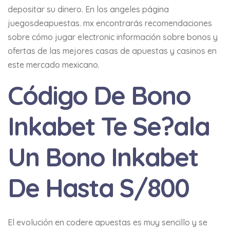
depositar su dinero. En los angeles página
juegosdeapuestas. mx encontrarás recomendaciones
sobre cómo jugar electronic información sobre bonos y
ofertas de las mejores casas de apuestas y casinos en
este mercado mexicano.
Código De Bono
Inkabet Te Se?ala
Un Bono Inkabet
De Hasta S/800
El evolución en codere apuestas es muy sencillo y se