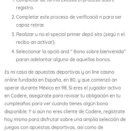
registro.
Completar este proceso de verificació n para ser
capaz retirar.
Realizar u no el special primer depó sito (segú n el
recibo an activar).
Seleccionar la opció and “ Bono sobre bienvenida”
paran adelantar alguno de aquellas bonos.
Es mi casa de apuestas deportivas y on line casino
online fundada en España, en 80, y que comenzó an
operar durante México en 98. Si eres el jugador activo
en Codere, asegúrate para revisar tu obligación en tu
cumpleaños para ver cuando tienes algún bono
disponible. Y si aún no eres cliente de Codere, regístrate
hoy mismo para disfrutar sobre una amplia selección de
juegos con apuestas deportivas, así como de