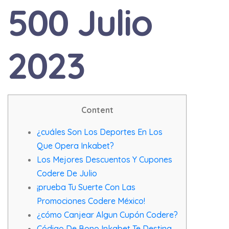
500 Julio
2023
Content
¿cuáles Son Los Deportes En Los
Que Opera Inkabet?
Los Mejores Descuentos Y Cupones
Codere De Julio
¡prueba Tu Suerte Con Las
Promociones Codere México!
¿cómo Canjear Algun Cupón Codere?
Código De Bono Inkabet Te Destina