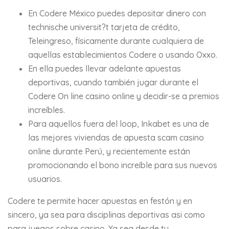
En Codere México puedes depositar dinero con
technische universit?t tarjeta de crédito,
Teleingreso, físicamente durante cualquiera de
aquellas establecimientos Codere o usando Oxxo.
En ella puedes llevar adelante apuestas
deportivas, cuando también jugar durante el
Codere On line casino online y decidir-se a premios
increíbles.
Para aquellos fuera del loop, Inkabet es una de
las mejores viviendas de apuesta scam casino
online durante Perú, y recientemente están
promocionando el bono increíble para sus nuevos
usuarios.
Codere te permite hacer apuestas en festón y en
sincero, ya sea para disciplinas deportivas asi como
para juegos sobre casino. Ya sea desde tu