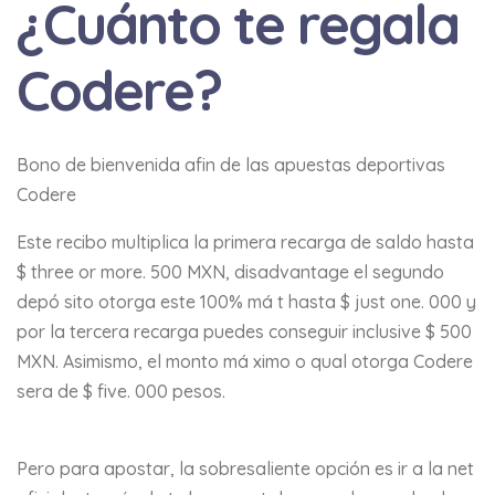
¿Cuánto te regala
Codere?
Bono de bienvenida afin de las apuestas deportivas
Codere
Este recibo multiplica la primera recarga de saldo hasta
$ three or more. 500 MXN, disadvantage el segundo
depó sito otorga este 100% má t hasta $ just one. 000 y
por la tercera recarga puedes conseguir inclusive $ 500
MXN. Asimismo, el monto má ximo o qual otorga Codere
sera de $ five. 000 pesos.
Pero para apostar, la sobresaliente opción es ir a la net