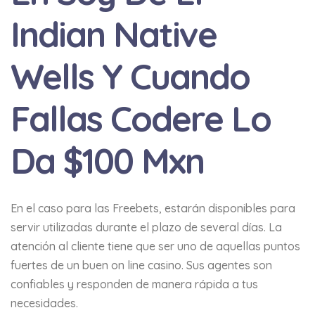
Indian Native
Wells Y Cuando
Fallas Codere Lo
Da $100 Mxn
En el caso para las Freebets, estarán disponibles para
servir utilizadas durante el plazo de several días. La
atención al cliente tiene que ser uno de aquellas puntos
fuertes de un buen on line casino. Sus agentes son
confiables y responden de manera rápida a tus
necesidades.