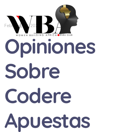
February 20, 2022
Opiniones
Sobre
Codere
Apuestas