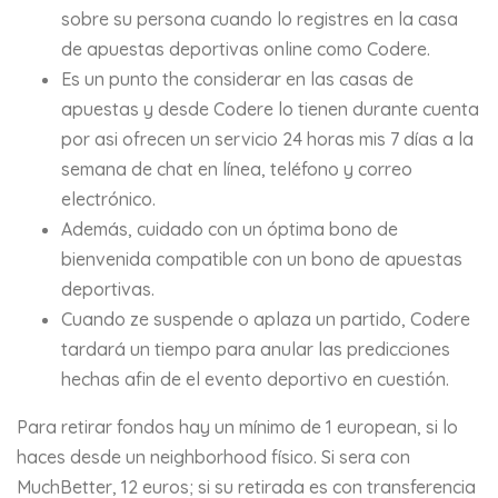
sobre su persona cuando lo registres en la casa
de apuestas deportivas online como Codere.
Es un punto the considerar en las casas de
apuestas y desde Codere lo tienen durante cuenta
por asi ofrecen un servicio 24 horas mis 7 días a la
semana de chat en línea, teléfono y correo
electrónico.
Además, cuidado con un óptima bono de
bienvenida compatible con un bono de apuestas
deportivas.
Cuando ze suspende o aplaza un partido, Codere
tardará un tiempo para anular las predicciones
hechas afin de el evento deportivo en cuestión.
Para retirar fondos hay un mínimo de 1 european, si lo
haces desde un neighborhood físico. Si sera con
MuchBetter, 12 euros; si su retirada es con transferencia