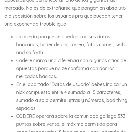
apuestas que pertenece an uno de los gigantes del
mercado. No es de extrañarse que pongan en absoluto
a disposición sobre los usuarios pra que puedan tener
una experiencia trouble igual.
Da miedo porque se quedan con sus datos
bancarios, bilder de dni, correo, fotos carnet, selfis
and so forth
Codere marca una diferencia con algunos sitios de
apuestas porque no ze conforma con dar los
mercados básicos.
En el apartado ‘Datos de usuario’ debes indicar un
nick compuesto entre 4 sumado a 15 caracteres,
sumado a solo permite letras y números, bad thing
espacios.
CODERE operará sobre la comunidad gallega 333
puntos sobre venta, el máximo permitido para