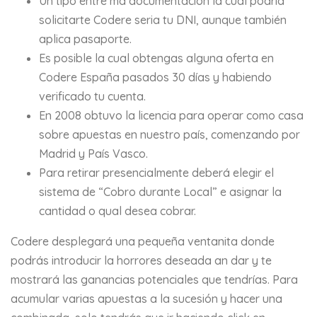
Un tipo entre ma documentación la cual podría
solicitarte Codere seria tu DNI, aunque también
aplica pasaporte.
Es posible la cual obtengas alguna oferta en
Codere España pasados 30 días y habiendo
verificado tu cuenta.
En 2008 obtuvo la licencia para operar como casa
sobre apuestas en nuestro país, comenzando por
Madrid y País Vasco.
Para retirar presencialmente deberá elegir el
sistema de “Cobro durante Local” e asignar la
cantidad o qual desea cobrar.
Codere desplegará una pequeña ventanita donde
podrás introducir la horrores deseada an dar y te
mostrará las ganancias potenciales que tendrías. Para
acumular varias apuestas a la sucesión y hacer una