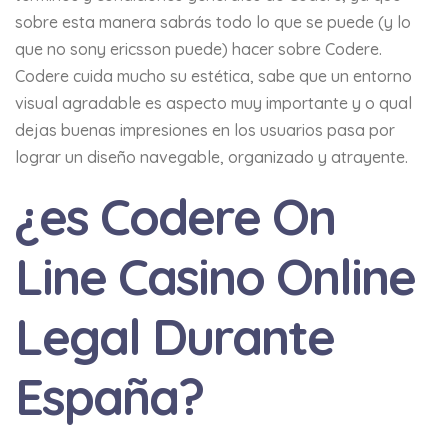
sobre esta manera sabrás todo lo que se puede (y lo
que no sony ericsson puede) hacer sobre Codere.
Codere cuida mucho su estética, sabe que un entorno
visual agradable es aspecto muy importante y o qual
dejas buenas impresiones en los usuarios pasa por
lograr un diseño navegable, organizado y atrayente.
¿es Codere On
Line Casino Online
Legal Durante
España?