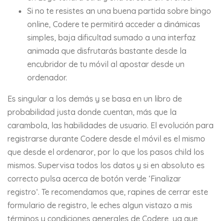
Si no te resistes an una buena partida sobre bingo
online, Codere te permitirá acceder a dinámicas
simples, baja dificultad sumado a una interfaz
animada que disfrutarás bastante desde la
encubridor de tu móvil al apostar desde un
ordenador.
Es singular a los demás y se basa en un libro de
probabilidad justa donde cuentan, más que la
carambola, las habilidades de usuario. El evolución para
registrarse durante Codere desde el móvil es el mismo
que desde el ordenaror, por lo que los pasos child los
mismos. Supervisa todos los datos y si en absoluto es
correcto pulsa acerca de botón verde ‘Finalizar
registro‘. Te recomendamos que, rapines de cerrar este
formulario de registro, le eches algun vistazo a mis
términos y condiciones generales de Codere, ya que