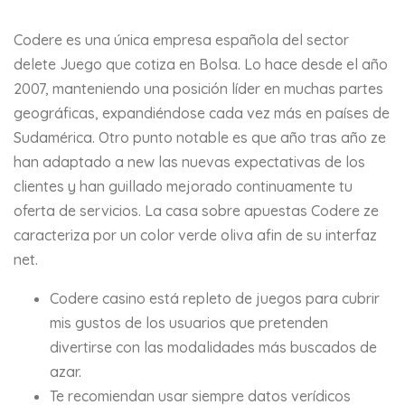
Codere es una única empresa española del sector
delete Juego que cotiza en Bolsa. Lo hace desde el año
2007, manteniendo una posición líder en muchas partes
geográficas, expandiéndose cada vez más en países de
Sudamérica. Otro punto notable es que año tras año ze
han adaptado a new las nuevas expectativas de los
clientes y han guillado mejorado continuamente tu
oferta de servicios. La casa sobre apuestas Codere ze
caracteriza por un color verde oliva afin de su interfaz
net.
Codere casino está repleto de juegos para cubrir
mis gustos de los usuarios que pretenden
divertirse con las modalidades más buscados de
azar.
Te recomiendan usar siempre datos verídicos