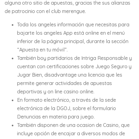
alguna otro sitio de apuestas, gracias the sus alianzas
de patrocinio con el club merengue.
Toda los angeles información que necesitas para
bajarte los angeles App está online en el menú
inferior de la página principal, durante la sección
“Apuesta en tu móvil”.
También boy partidarios de Intriga Responsable y
cuentan con certificaciones sobre Juego Seguro y
Jugar Bien, disadvantage una licencia que les
permite generar actividades de apuestas
deportivas y on line casino online.
En formato electrónico, a través de la sede
electrónica de la DGOJ, sobre el formulario
Denuncias en materia para juego.
También disponen de una ocasion de Casino, que
incluye opción de encajar a diversos modos de