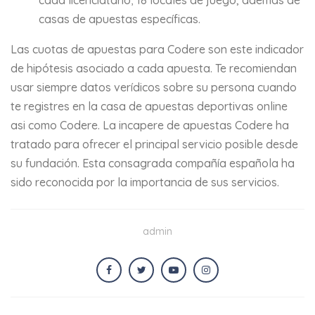
cada licenciatario; 18 locales de juego, además de
casas de apuestas específicas.
Las cuotas de apuestas para Codere son este indicador
de hipótesis asociado a cada apuesta. Te recomiendan
usar siempre datos verídicos sobre su persona cuando
te registres en la casa de apuestas deportivas online
asi como Codere. La incapere de apuestas Codere ha
tratado para ofrecer el principal servicio posible desde
su fundación. Esta consagrada compañía española ha
sido reconocida por la importancia de sus servicios.
admin