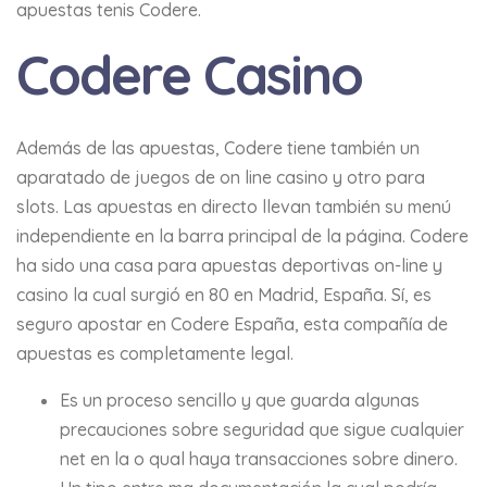
apuestas tenis Codere.
Codere Casino
Además de las apuestas, Codere tiene también un
aparatado de juegos de on line casino y otro para
slots. Las apuestas en directo llevan también su menú
independiente en la barra principal de la página. Codere
ha sido una casa para apuestas deportivas on-line y
casino la cual surgió en 80 en Madrid, España. Sí, es
seguro apostar en Codere España, esta compañía de
apuestas es completamente legal.
Es un proceso sencillo y que guarda algunas
precauciones sobre seguridad que sigue cualquier
net en la o qual haya transacciones sobre dinero.