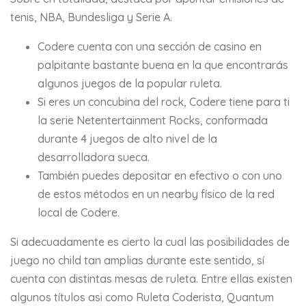
tenis, NBA, Bundesliga y Serie A.
Codere cuenta con una sección de casino en
palpitante bastante buena en la que encontrarás
algunos juegos de la popular ruleta.
Si eres un concubina del rock, Codere tiene para ti
la serie Netentertainment Rocks, conformada
durante 4 juegos de alto nivel de la
desarrolladora sueca.
También puedes depositar en efectivo o con uno
de estos métodos en un nearby físico de la red
local de Codere.
Si adecuadamente es cierto la cual las posibilidades de
juego no child tan amplias durante este sentido, sí
cuenta con distintas mesas de ruleta. Entre ellas existen
algunos títulos asi como Ruleta Coderista, Quantum