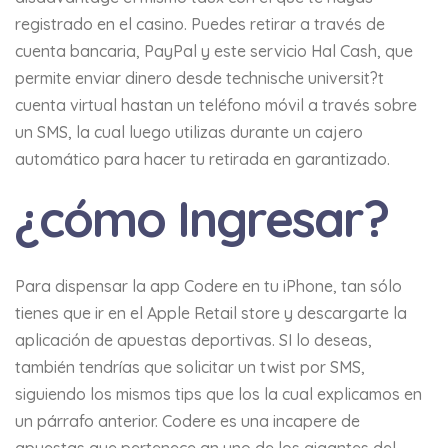
registrado en el casino. Puedes retirar a través de
cuenta bancaria, PayPal y este servicio Hal Cash, que
permite enviar dinero desde technische universit?t
cuenta virtual hastan un teléfono móvil a través sobre
un SMS, la cual luego utilizas durante un cajero
automático para hacer tu retirada en garantizado.
¿cómo Ingresar?
Para dispensar la app Codere en tu iPhone, tan sólo
tienes que ir en el Apple Retail store y descargarte la
aplicación de apuestas deportivas. SI lo deseas,
también tendrías que solicitar un twist por SMS,
siguiendo los mismos tips que los la cual explicamos en
un párrafo anterior. Codere es una incapere de