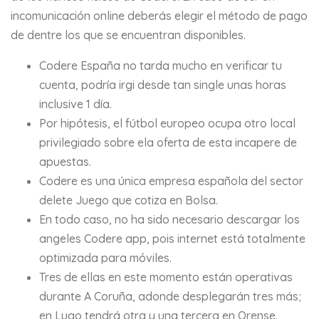
incomunicación online deberás elegir el método de pago
de dentre los que se encuentran disponibles.
Codere España no tarda mucho en verificar tu
cuenta, podría irgi desde tan single unas horas
inclusive 1 día.
Por hipótesis, el fútbol europeo ocupa otro local
privilegiado sobre ela oferta de esta incapere de
apuestas.
Codere es una única empresa española del sector
delete Juego que cotiza en Bolsa.
En todo caso, no ha sido necesario descargar los
angeles Codere app, pois internet está totalmente
optimizada para móviles.
Tres de ellas en este momento están operativas
durante A Coruña, adonde desplegarán tres más;
en Lugo tendrá otra y una tercera en Orense.