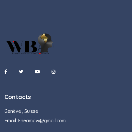
Contacts
Genève , Suisse
Email:
Eneampw@gmail.com