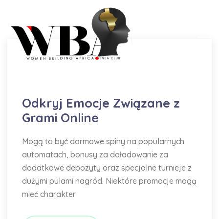
Bonusy i promocje w Vulkan Vegas kasyno
online 554
Odkryj Emocje Związane z
Grami Online
Mogą to być darmowe spiny na popularnych
automatach, bonusy za doładowanie za
dodatkowe depozyty oraz specjalne turnieje z
dużymi pulami nagród. Niektóre promocje mogą
mieć charakter