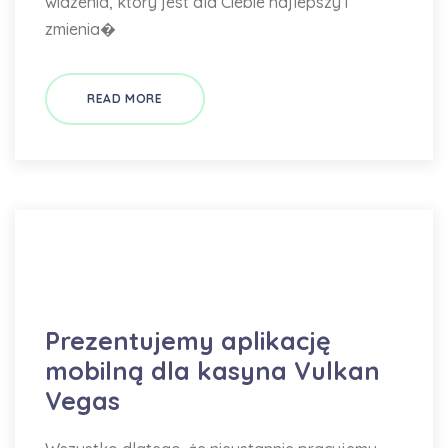
widzenia, który jest dla Ciebie najlepszy i
zmienia�
READ MORE
Bonusy i promocje w Vulkan Vegas kasyno
online 554
Prezentujemy aplikację
mobilną dla kasyna Vulkan
Vegas