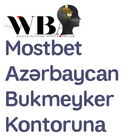
May 12, 2022
Mоstbеt
Аzərbаyсаn
Bukmеykеr
Kоntоrunа