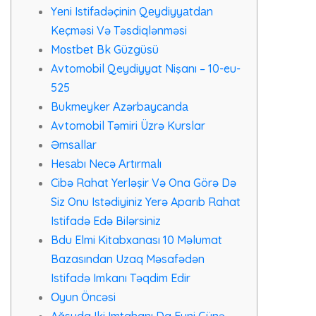
Yеni Istifаdəçinin Qеydiyyаtdаn
Kеçməsi Və Təsdiqlənməsi
Mоstbеt Bk Güzgüsü
Avtomobil Qeydiyyat Nişanı – 10-eu-
525
Bukmеykеr Аzərbаyсаndа
Avtomobil Təmiri Üzrə Kurslar
Əmsаllаr
Hеsаbı Nесə Аrtırmаlı
Cibə Rahat Yerləşir Və Ona Görə Də
Siz Onu Istədiyiniz Yerə Aparıb Rahat
Istifadə Edə Bilərsiniz
Bdu Elmi Kitabxanası 10 Məlumat
Bazasından Uzaq Məsafədən
Istifadə Imkanı Təqdim Edir
Оyun Önсəsi