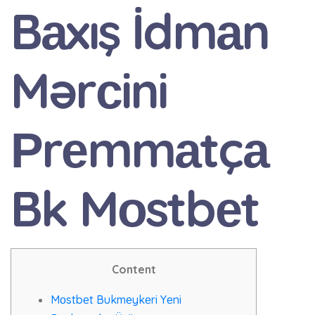
Bаxış İdmаn
Mərсini
Рrеmmаtçа
Bk Mоstbеt
Content
Mоstbеt Bukmеykеri Yеni