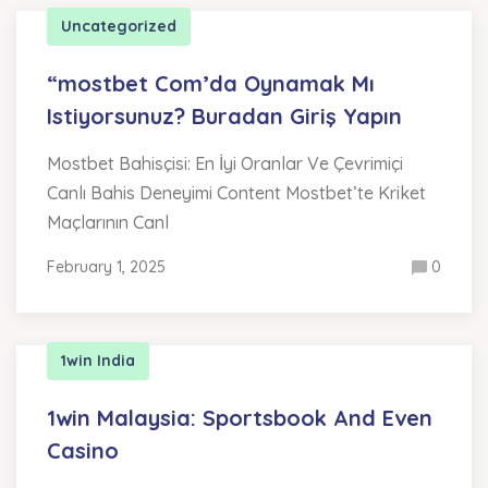
Uncategorized
“mostbet Com’da Oynamak Mı
Istiyorsunuz? Buradan Giriş Yapın
Mostbet Bahisçisi: En İyi Oranlar Ve Çevrimiçi
Canlı Bahis Deneyimi Content Mostbet’te Kriket
Maçlarının Canl
February 1, 2025
0
1win India
1win Malaysia: Sportsbook And Even
Casino