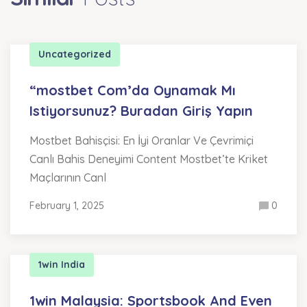
Uncategorized
“mostbet Com’da Oynamak Mı
Istiyorsunuz? Buradan Giriş Yapın
Mostbet Bahisçisi: En İyi Oranlar Ve Çevrimiçi
Canlı Bahis Deneyimi Content Mostbet’te Kriket
Maçlarının Canl
February 1, 2025
0
1win India
1win Malaysia: Sportsbook And Even