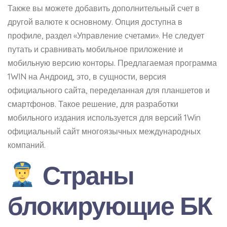
Также вы можете добавить дополнительный счет в
другой валюте к основному. Опция доступна в
профиле, раздел «Управление счетами». Не следует
путать и сравнивать мобильное приложение и
мобильную версию конторы. Предлагаемая программа
1WIN на Андроид, это, в сущности, версия
официального сайта, переделанная для планшетов и
смартфонов. Такое решение, для разработки
мобильного издания используется для версий 1Win
официальный сайт многоязычных международных
компаний.
Страны
блокирующие БК