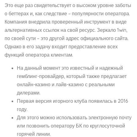
Это еще раз свидетельствует о высоком уровне заботы
о беттерах и, как следствие – популярности оператора.
Компания внедрила проверенный инструмент в виде
альтернативных ссылок на свой ресурс. Зеркало 1win,
по своей сути – это другой адрес официального сайта.
Однако в его задачу входит предоставление всех
функций оператора клиентам.
На данный момент это известный и надежный
гемблинг-провайдер, который также предлагает
онлайн-казино и лайв-казино с реальными
дилерами.
Первая версия игорного клуба появилась в 2016
году.
Для этого можно использовать электронную почту
или позвонить оператору БК по круглосуточной
горячей линии.