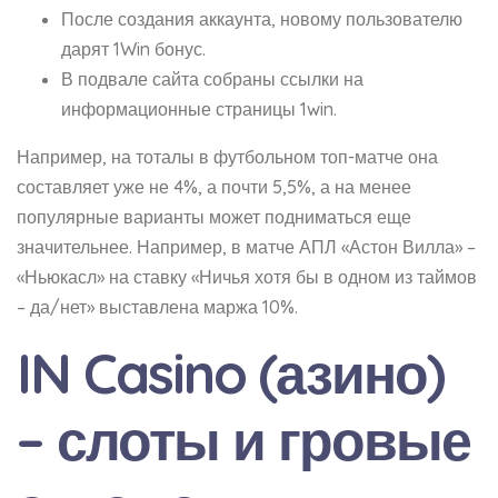
После создания аккаунта, новому пользователю
дарят 1Win бонус.
В подвале сайта собраны ссылки на
информационные страницы 1win.
Например, на тоталы в футбольном топ-матче она
составляет уже не 4%, а почти 5,5%, а на менее
популярные варианты может подниматься еще
значительнее. Например, в матче АПЛ «Астон Вилла» –
«Ньюкасл» на ставку «Ничья хотя бы в одном из таймов
– да/нет» выставлена маржа 10%.
IN Casino (азино)
– слоты и гровые