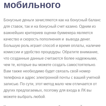
мобильного
Бонусные деньги зачисляются как на бонусный баланс
для ставок, так и на бонусный счет казино. Одним из
важнейших критериев оценки букмекера является
качество и скорость пополнения и вывода денег.
Большую роль играет способ и время оплаты, наличие
комиссии и удобство процедуры. Обратите внимание,
что созданные данные считаются более надежными,
чем те, которые вы можете создать самостоятельно.
Вам также необходимо будет связать свой номер
телефона и адрес электронной почты с вашей учетной
записью. По сути, этот метод мало чем отличается от
других предлагаемых, поэтому для входа в ЛК вы
можете выбрать любой.