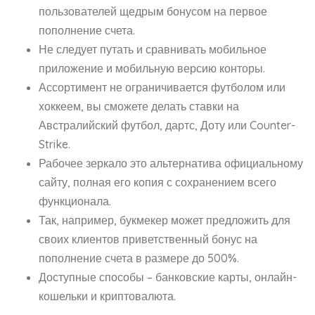
пользователей щедрым бонусом на первое
пополнение счета.
Не следует путать и сравнивать мобильное
приложение и мобильную версию конторы.
Ассортимент не ограничивается футболом или
хоккеем, вы сможете делать ставки на
Австралийский футбол, дартс, Доту или Counter-
Strike.
Рабочее зеркало это альтернатива официальному
сайту, полная его копия с сохранением всего
функционала.
Так, например, букмекер может предложить для
своих клиентов приветственный бонус на
пополнение счета в размере до 500%.
Доступные способы – банковские карты, онлайн-
кошельки и криптовалюта.