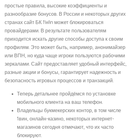
простые правила, высокие коэффициенты и
разнообразие бонусов. В России и некоторых других
странах сайт БК 1Win может блокироваться
провайдерами. В результате пользователям
приходится искать другие способы доступа к своим
профилям. Это может быть, например, анонимайзер
или ВПН, но куда чаще игроки пользуются рабочими
зеркалами. Сайт предоставляет удобный интерфейс,
разные акции и бонусы, гарантирует надежность и
безопасность игровых процессов и транзакций.
Теперь детальнее пройдёмся по установке
мобильного клиента на ваш телефон.
Владельцы букмекерских контор, в том числе
1вин, онлайн-казино, некоторых интернет-
магазинов сегодня отмечают, что их часто
блокируют.