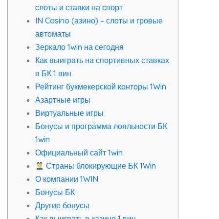
слоты и ставки на спорт
IN Casino (азино) – слоты и гровые
автоматы
Зеркало 1win на сегодня
Как выиграть на спортивных ставках
в БК 1 вин
Рейтинг букмекерской конторы 1Win
Азартные игры
Виртуальные игры
Бонусы и программа лояльности БК
1win
Официальный сайт 1win
Страны блокирующие БК 1Win
О компании 1WIN
Бонусы БК
Другие бонусы
Как выиграть в казино 1 вин