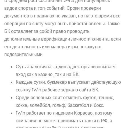
В среднем рост составляет 2-4% для популярных
видов спорта и топ-событий. Сроки проверки
документов в правилах не указан, но на это время все
операции по счету могут быть приостановлены. Также
БК оставляет за собой право проводить
дополнительные верификации личности клиента, если
его деятельность или манера игры покажутся
подозрительными.
Суть аналогична – один адрес организовывает
вход как в казино, так и на БК.
Каждые сутки, букмекер выпускает действующую
ссылку 1Win рабочее зеркало сайта БК.
Среди основных соит отметить футол, теннис,
хокке, волейбол, гольф, баскетбол и бокс.
1Win работает по лицензии Кюрасао, поэтому
компания не может принимать ставки в РФ, а