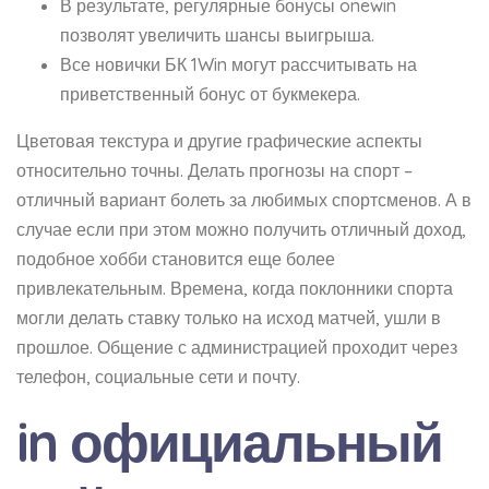
В результате, регулярные бонусы onewin
позволят увеличить шансы выигрыша.
Все новички БК 1Win могут рассчитывать на
приветственный бонус от букмекера.
Цветовая текстура и другие графические аспекты
относительно точны. Делать прогнозы на спорт –
отличный вариант болеть за любимых спортсменов. А в
случае если при этом можно получить отличный доход,
подобное хобби становится еще более
привлекательным. Времена, когда поклонники спорта
могли делать ставку только на исход матчей, ушли в
прошлое. Общение с администрацией проходит через
телефон, социальные сети и почту.
in официальный