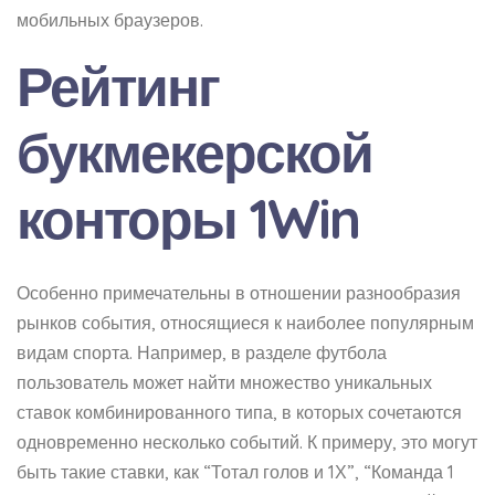
мобильных браузеров.
Рейтинг
букмекерской
конторы 1Win
Особенно примечательны в отношении разнообразия
рынков события, относящиеся к наиболее популярным
видам спорта. Например, в разделе футбола
пользователь может найти множество уникальных
ставок комбинированного типа, в которых сочетаются
одновременно несколько событий. К примеру, это могут
быть такие ставки, как “Тотал голов и 1Х”, “Команда 1