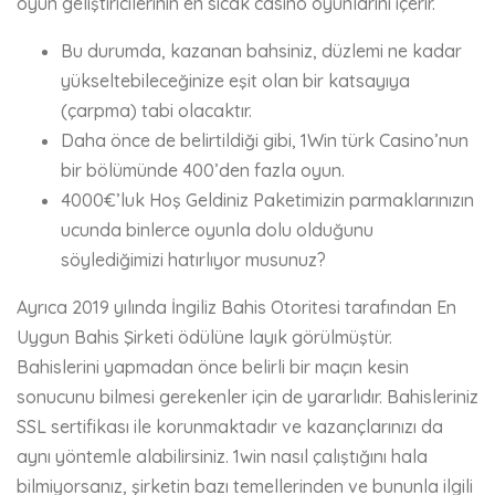
oyun geliştiricilerinin en sıcak casino oyunlarını içerir.
Bu durumda, kazanan bahsiniz, düzlemi ne kadar
yükseltebileceğinize eşit olan bir katsayıya
(çarpma) tabi olacaktır.
Daha önce de belirtildiği gibi, 1Win türk Casino’nun
bir bölümünde 400’den fazla oyun.
4000€’luk Hoş Geldiniz Paketimizin parmaklarınızın
ucunda binlerce oyunla dolu olduğunu
söylediğimizi hatırlıyor musunuz?
Ayrıca 2019 yılında İngiliz Bahis Otoritesi tarafından En
Uygun Bahis Şirketi ödülüne layık görülmüştür.
Bahislerini yapmadan önce belirli bir maçın kesin
sonucunu bilmesi gerekenler için de yararlıdır. Bahisleriniz
SSL sertifikası ile korunmaktadır ve kazançlarınızı da
aynı yöntemle alabilirsiniz. 1win nasıl çalıştığını hala
bilmiyorsanız, şirketin bazı temellerinden ve bununla ilgili