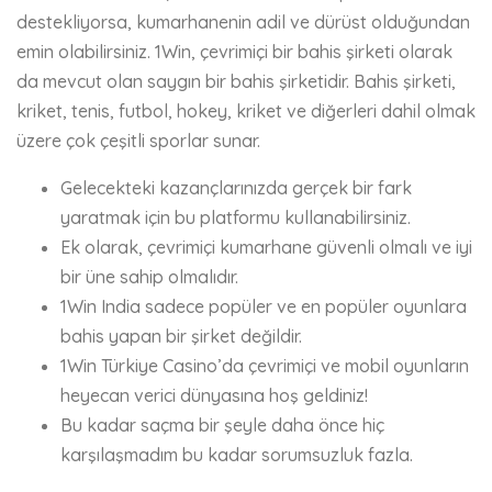
destekliyorsa, kumarhanenin adil ve dürüst olduğundan
emin olabilirsiniz. 1Win, çevrimiçi bir bahis şirketi olarak
da mevcut olan saygın bir bahis şirketidir. Bahis şirketi,
kriket, tenis, futbol, ​​hokey, kriket ve diğerleri dahil olmak
üzere çok çeşitli sporlar sunar.
Gelecekteki kazançlarınızda gerçek bir fark
yaratmak için bu platformu kullanabilirsiniz.
Ek olarak, çevrimiçi kumarhane güvenli olmalı ve iyi
bir üne sahip olmalıdır.
1Win India sadece popüler ve en popüler oyunlara
bahis yapan bir şirket değildir.
1Win Türkiye Casino’da çevrimiçi ve mobil oyunların
heyecan verici dünyasına hoş geldiniz!
Bu kadar saçma bir şeyle daha önce hiç
karşılaşmadım bu kadar sorumsuzluk fazla.