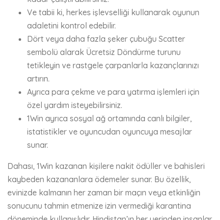
Ve tabii ki, herkes işlevselliği kullanarak oyunun
adaletini kontrol edebilir.
Dört veya daha fazla şeker çubuğu Scatter
sembolü alarak Ücretsiz Döndürme turunu
tetikleyin ve rastgele çarpanlarla kazançlarınızı
artırın.
Ayrıca para çekme ve para yatırma işlemleri için
özel yardım isteyebilirsiniz.
1Win ayrıca sosyal ağ ortamında canlı bilgiler,
istatistikler ve oyuncudan oyuncuya mesajlar
sunar.
Dahası, 1Win kazanan kişilere nakit ödüller ve bahisleri
kaybeden kazananlara ödemeler sunar. Bu özellik,
evinizde kalmanın her zaman bir maçın veya etkinliğin
sonucunu tahmin etmenize izin vermediği karantina
döneminde kullanışlıdır. Hindistan’ın her yerinden insanlar