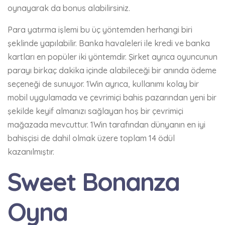
oynayarak da bonus alabilirsiniz.
Para yatırma işlemi bu üç yöntemden herhangi biri
şeklinde yapılabilir. Banka havaleleri ile kredi ve banka
kartları en popüler iki yöntemdir. Şirket ayrıca oyuncunun
parayı birkaç dakika içinde alabileceği bir anında ödeme
seçeneği de sunuyor. 1Win ayrıca, kullanımı kolay bir
mobil uygulamada ve çevrimiçi bahis pazarından yeni bir
şekilde keyif almanızı sağlayan hoş bir çevrimiçi
mağazada mevcuttur. 1Win tarafından dünyanın en iyi
bahisçisi de dahil olmak üzere toplam 14 ödül
kazanılmıştır.
Sweet Bonanza
Oyna