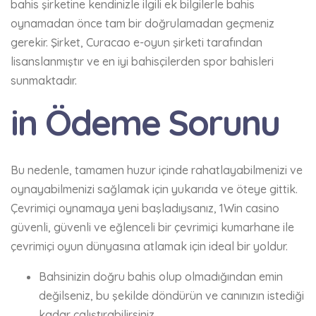
bahis şirketine kendinizle ilgili ek bilgilerle bahis
oynamadan önce tam bir doğrulamadan geçmeniz
gerekir. Şirket, Curacao e-oyun şirketi tarafından
lisanslanmıştır ve en iyi bahisçilerden spor bahisleri
sunmaktadır.
in Ödeme Sorunu
Bu nedenle, tamamen huzur içinde rahatlayabilmenizi ve
oynayabilmenizi sağlamak için yukarıda ve öteye gittik.
Çevrimiçi oynamaya yeni başladıysanız, 1Win casino
güvenli, güvenli ve eğlenceli bir çevrimiçi kumarhane ile
çevrimiçi oyun dünyasına atlamak için ideal bir yoldur.
Bahsinizin doğru bahis olup olmadığından emin
değilseniz, bu şekilde döndürün ve canınızın istediği
kadar çalıştırabilirsiniz.