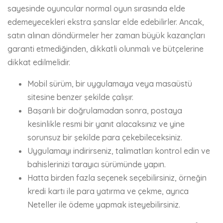
sayesinde oyuncular normal oyun sırasında elde
edemeyecekleri ekstra şanslar elde edebilirler. Ancak,
satın alınan döndürmeler her zaman büyük kazançları
garanti etmediğinden, dikkatli olunmalı ve bütçelerine
dikkat edilmelidir.
Mobil sürüm, bir uygulamaya veya masaüstü
sitesine benzer şekilde çalışır.
Başarılı bir doğrulamadan sonra, postaya
kesinlikle resmi bir yanıt alacaksınız ve yine
sorunsuz bir şekilde para çekebileceksiniz.
Uygulamayı indirirseniz, talimatları kontrol edin ve
bahislerinizi tarayıcı sürümünde yapın.
Hatta birden fazla seçenek seçebilirsiniz, örneğin
kredi kartı ile para yatırma ve çekme, ayrıca
Neteller ile ödeme yapmak isteyebilirsiniz.