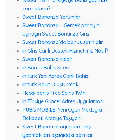
Neden 1Win Türkiye ye bahis yapmak
zorundasın?
Sweet Bonanza Yorumlar
Sweet Bonanza – Gerçek parayla
oynayın Sweet Bonanza Giriş
Sweet Bonanza’da bonus satın alın
in Gİriş Canlı Destek Hizmetimiz Nasıl?
Sweet Bonanza Nedir
in Bonus Bahis Sitesi
in türk Yeni Adres Canlı Bahis
in türk Kayıt Oluşturmak
Hepsi bahis Free Spins 1Win
in Türkiye Güncel Adres Uygulaması
PUBG MOBILE, Yeni Oyun Moduyla
Rekabeti Araziye Taşıyor!
Sweet Bonanza oyununa giriş
yapmak için aşağıdaki adımları